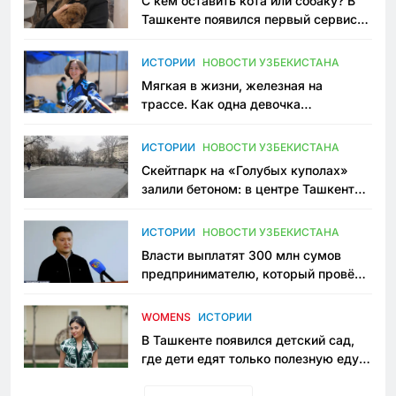
С кем оставить кота или собаку? В
Ташкенте появился первый сервис
зоонянь
ИСТОРИИ
НОВОСТИ УЗБЕКИСТАНА
Мягкая в жизни, железная на
трассе. Как одна девочка
переписывает автоспорт в
Узбекистане
ИСТОРИИ
НОВОСТИ УЗБЕКИСТАНА
Скейтпарк на «Голубых куполах»
залили бетоном: в центре Ташкента
исчезло ещё одно общественное
пространство
ИСТОРИИ
НОВОСТИ УЗБЕКИСТАНА
Власти выплатят 300 млн сумов
предпринимателю, который провёл
пять лет в тюрьме по незаконному
приговору
WOMENS
ИСТОРИИ
В Ташкенте появился детский сад,
где дети едят только полезную еду.
Его открыла мама, которая устала
просить «кашу без сахара»