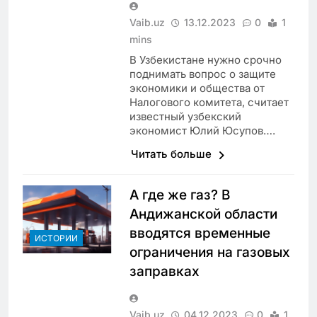
Vaib.uz
13.12.2023
0
1
mins
В Узбекистане нужно срочно
поднимать вопрос о защите
экономики и общества от
Налогового комитета, считает
известный узбекский
экономист Юлий Юсупов….
Читать больше
А где же газ? В
Андижанской области
вводятся временные
ИСТОРИИ
ограничения на газовых
заправках
Vaib.uz
04.12.2023
0
1