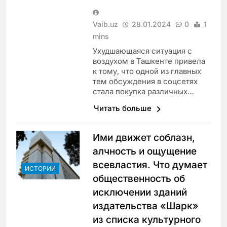
Vaib.uz
28.01.2024
0
1
mins
Ухудшающаяся ситуация с
воздухом в Ташкенте привела
к тому, что одной из главных
тем обсуждения в соцсетях
стала покупка различных…
Читать больше
Ими движет соблазн,
алчность и ощущение
всевластия. Что думает
ИСТОРИИ
общественность об
исключении зданий
издательства «Шарк»
из списка культурного