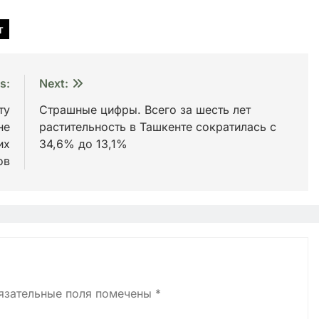
т
s:
Next:
ту
Страшные цифры. Всего за шесть лет
не
растительность в Ташкенте сократилась с
их
34,6% до 13,1%
ов
язательные поля помечены
*