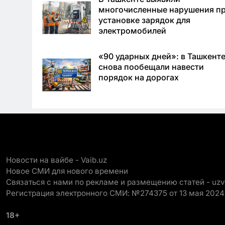
многочисленные нарушения п
установке зарядок для
электромобилей
«90 ударных дней»: в Ташкент
снова пообещали навести
порядок на дорогах
Новости на вайбе - Vaib.uz
Новое СМИ для нового времени
Связаться с нами по рекламе и размещению статей - uz
Регистрация электронного СМИ: №274375 от 13 мая 2024
18+