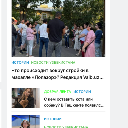
ИСТОРИИ
НОВОСТИ УЗБЕКИСТАНА
Что происходит вокруг стройки в
махалле «Лолазор»? Редакция Vaib.uz
встретилась со всеми сторонами
конфликта
ДОБРАЯ ЛЕНТА
ИСТОРИИ
С кем оставить кота или
собаку? В Ташкенте появился
первый сервис зоонянь
ИСТОРИИ
НОВОСТИ УЗБЕКИСТАНА