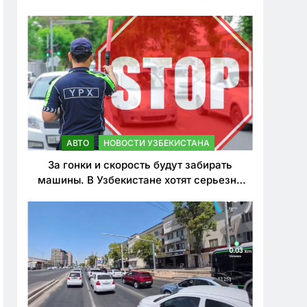
врезался в дерево
АВТО
НОВОСТИ УЗБЕКИСТАНА
За гонки и скорость будут забирать
машины. В Узбекистане хотят серьезно
ужесточить наказания для лихачей