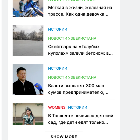
Мягкая в жизни, железная на
трассе. Как одна девочка
переписывает автоспорт в
Узбекистане
ИСТОРИИ
НОВОСТИ УЗБЕКИСТАНА
Скейтпарк на «Голубых
куполах» залили бетоном: в
центре Ташкента исчезло ещё
одно общественное
ИСТОРИИ
пространство
НОВОСТИ УЗБЕКИСТАНА
Власти выплатят 300 млн
сумов предпринимателю,
который провёл пять лет в
тюрьме по незаконному
WOMENS
ИСТОРИИ
приговору
В Ташкенте появился детский
сад, где дети едят только
полезную еду. Его открыла
мама, которая устала просить
SHOW MORE