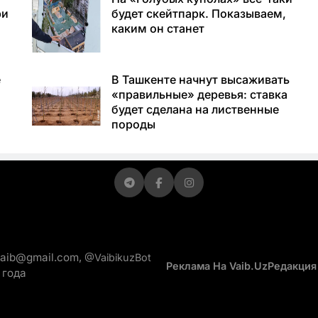
ри
будет скейтпарк. Показываем,
каким он станет
е
В Ташкенте начнут высаживать
«правильные» деревья: ставка
будет сделана на лиственные
породы
vaib@gmail.com,
@VaibikuzBot
Реклама На Vaib.uz
Редакция
 года