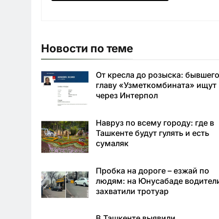
Новости по теме
От кресла до розыска: бывшег
главу «Узметкомбината» ищут
через Интерпол
Навруз по всему городу: где в
Ташкенте будут гулять и есть
сумаляк
Пробка на дороге – езжай по
людям: на Юнусабаде водител
захватили тротуар
В Ташкенте выявили