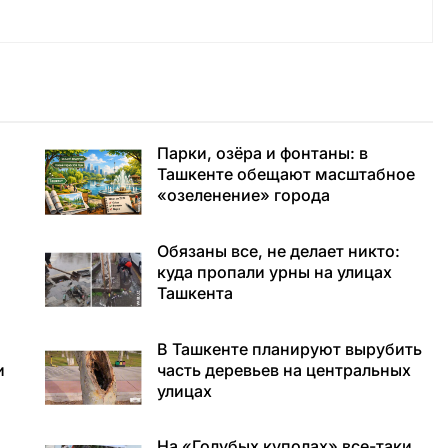
о
Парки, озёра и фонтаны: в
Ташкенте обещают масштабное
«озеленение» города
Обязаны все, не делает никто:
куда пропали урны на улицах
Ташкента
В Ташкенте планируют вырубить
и
часть деревьев на центральных
улицах
На «Голубых куполах» все-таки