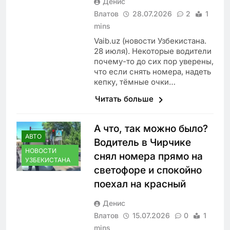
Денис
Влатов
28.07.2026
2
1
mins
Vaib.uz (новости Узбекистана.
28 июля). Некоторые водители
почему-то до сих пор уверены,
что если снять номера, надеть
кепку, тёмные очки…
Читать больше
А что, так можно было?
АВТО
Водитель в Чирчике
НОВОСТИ
снял номера прямо на
УЗБЕКИСТАНА
светофоре и спокойно
поехал на красный
Денис
Влатов
15.07.2026
0
1
mins