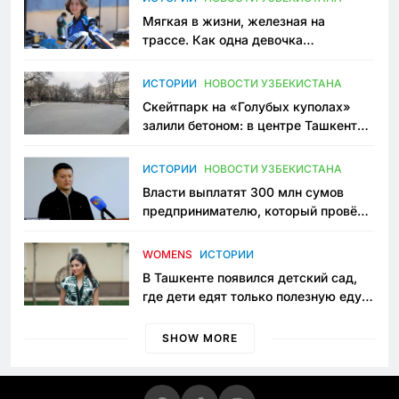
Мягкая в жизни, железная на
трассе. Как одна девочка
переписывает автоспорт в
Узбекистане
ИСТОРИИ
НОВОСТИ УЗБЕКИСТАНА
Скейтпарк на «Голубых куполах»
залили бетоном: в центре Ташкента
исчезло ещё одно общественное
пространство
ИСТОРИИ
НОВОСТИ УЗБЕКИСТАНА
Власти выплатят 300 млн сумов
предпринимателю, который провёл
пять лет в тюрьме по незаконному
приговору
WOMENS
ИСТОРИИ
В Ташкенте появился детский сад,
где дети едят только полезную еду.
Его открыла мама, которая устала
просить «кашу без сахара»
SHOW MORE