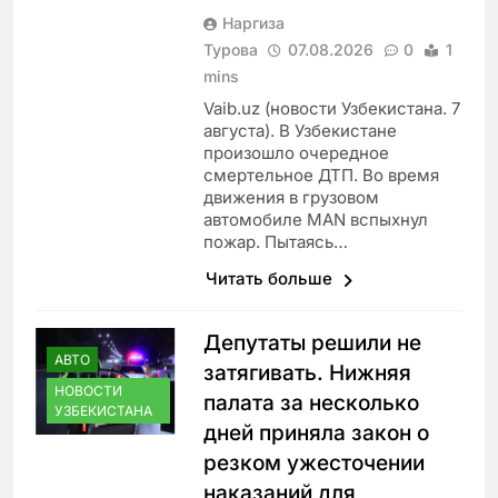
Наргиза
Турова
07.08.2026
0
1
mins
Vaib.uz (новости Узбекистана. 7
августа). В Узбекистане
произошло очередное
смертельное ДТП. Во время
движения в грузовом
автомобиле MAN вспыхнул
пожар. Пытаясь…
Читать больше
Депутаты решили не
АВТО
затягивать. Нижняя
НОВОСТИ
палата за несколько
УЗБЕКИСТАНА
дней приняла закон о
резком ужесточении
наказаний для