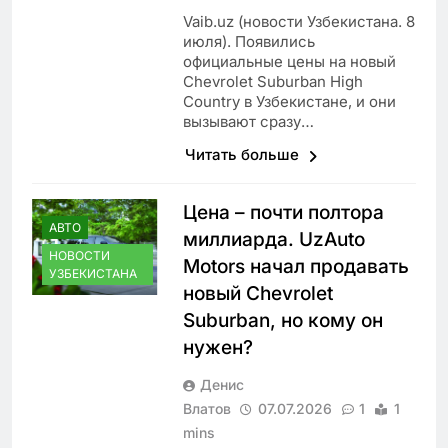
Vaib.uz (новости Узбекистана. 8
июля). Появились
официальные цены на новый
Chevrolet Suburban High
Country в Узбекистане, и они
вызывают сразу…
Читать больше
Цена – почти полтора
АВТО
миллиарда. UzAuto
НОВОСТИ
Motors начал продавать
УЗБЕКИСТАНА
новый Chevrolet
Suburban, но кому он
нужен?
Денис
Влатов
07.07.2026
1
1
mins