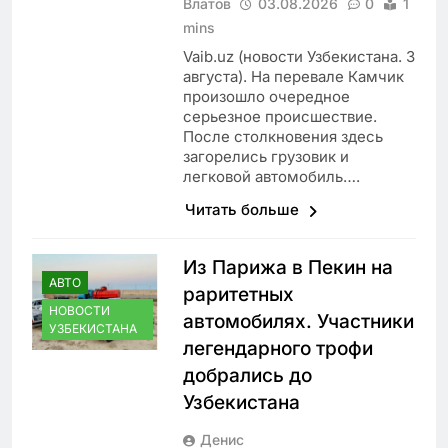
Влатов
03.08.2026
0
1
mins
Vaib.uz (новости Узбекистана. 3
августа). На перевале Камчик
произошло очередное
серьезное происшествие.
После столкновения здесь
загорелись грузовик и
легковой автомобиль….
Читать больше
Из Парижа в Пекин на
АВТО
раритетных
НОВОСТИ
автомобилях. Участники
УЗБЕКИСТАНА
легендарного трофи
добрались до
Узбекистана
Денис