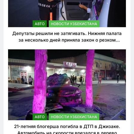
АВТО
НОВОСТИ УЗБЕКИСТАНА
Депутаты решили не затягивать. Нижняя палата
за несколько дней приняла закон о резком
ужесточении наказаний для нарушителей ПДД
АВТО
НОВОСТИ УЗБЕКИСТАНА
21-летняя блогерша погибла в ДТП в Джизаке.
Автомобиль на скорости врезался в дерево