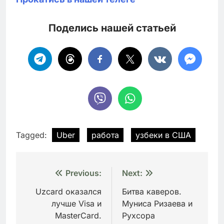
Поделись нашей статьей
Tagged:
Uber
работа
узбеки в США
Навигация
Previous:
Next:
по
Uzcard оказался
Битва каверов.
лучше Visa и
Муниса Ризаева и
записям
MasterCard.
Рухсора