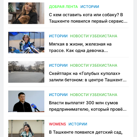
ДОБРАЯ ЛЕНТА
ИСТОРИИ
С кем оставить кота или собаку? В
Ташкенте появился первый сервис
зоонянь
ИСТОРИИ
НОВОСТИ УЗБЕКИСТАНА
Мягкая в жизни, железная на
трассе. Как одна девочка
переписывает автоспорт в
Узбекистане
ИСТОРИИ
НОВОСТИ УЗБЕКИСТАНА
Скейтпарк на «Голубых куполах»
залили бетоном: в центре Ташкента
исчезло ещё одно общественное
пространство
ИСТОРИИ
НОВОСТИ УЗБЕКИСТАНА
Власти выплатят 300 млн сумов
предпринимателю, который провёл
пять лет в тюрьме по незаконному
приговору
WOMENS
ИСТОРИИ
В Ташкенте появился детский сад,