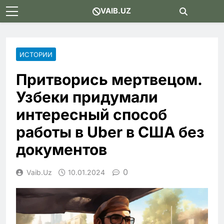
Skip
VAIB.UZ
to
content
ИСТОРИИ
Притворись мертвецом.
Узбеки придумали
интересный способ
работы в Uber в США без
документов
0
Vaib.uz
10.01.2024