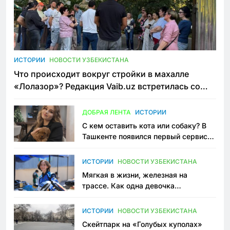
ИСТОРИИ
НОВОСТИ УЗБЕКИСТАНА
Что происходит вокруг стройки в махалле
«Лолазор»? Редакция Vaib.uz встретилась со
всеми сторонами конфликта
ДОБРАЯ ЛЕНТА
ИСТОРИИ
С кем оставить кота или собаку? В
Ташкенте появился первый сервис
зоонянь
ИСТОРИИ
НОВОСТИ УЗБЕКИСТАНА
Мягкая в жизни, железная на
трассе. Как одна девочка
переписывает автоспорт в
Узбекистане
ИСТОРИИ
НОВОСТИ УЗБЕКИСТАНА
Скейтпарк на «Голубых куполах»