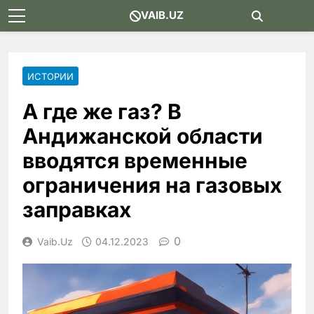
Skip
VAIB.UZ
to
content
ИСТОРИИ
А где же газ? В
Андижанской области
вводятся временные
ограничения на газовых
заправках
0
Vaib.uz
04.12.2023