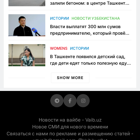
залили бетоном: в центре Ташкента
исчезло ещё одно общественное
пространство
ИСТОРИИ
НОВОСТИ УЗБЕКИСТАНА
Власти выплатят 300 млн сумов
предпринимателю, который провёл
пять лет в тюрьме по незаконному
приговору
WOMENS
ИСТОРИИ
В Ташкенте появился детский сад,
где дети едят только полезную еду.
Его открыла мама, которая устала
просить «кашу без сахара»
SHOW MORE
Новости на вайбе - Vaib.uz
Новое СМИ для нового времени
Связаться с нами по рекламе и размещению статей -