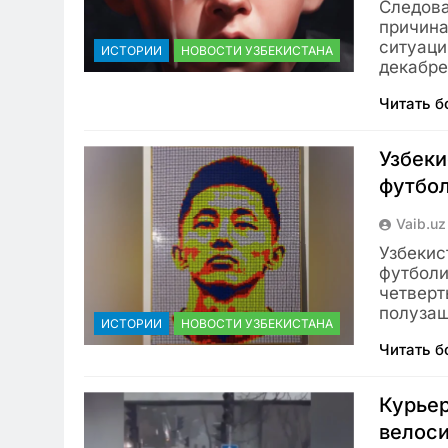
Следова
причина
ситуаци
ИСТОРИИ
НОВОСТИ УЗБЕКИСТАНА
декабр
Читать 
Узбеки
футбол
Vaib.uz
Узбекис
футболи
четверт
полуза
ИСТОРИИ
НОВОСТИ УЗБЕКИСТАНА
Читать 
Курьер
велоси