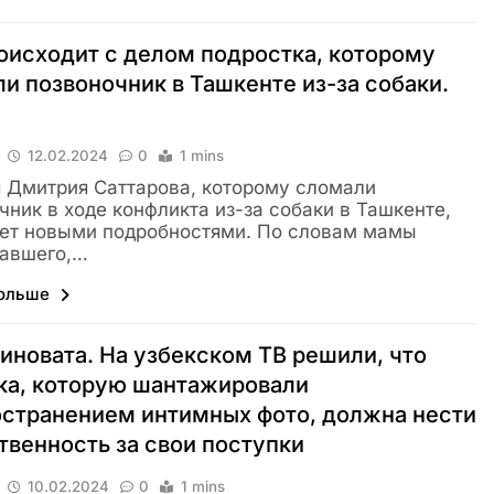
оисходит с делом подростка, которому
и позвоночник в Ташкенте из-за собаки.
12.02.2024
0
1 mins
 Дмитрия Саттарова, которому сломали
чник в ходе конфликта из-за собаки в Ташкенте,
ет новыми подробностями. По словам мамы
давшего,…
больше
иновата. На узбекском ТВ решили, что
ка, которую шантажировали
странением интимных фото, должна нести
твенность за свои поступки
10.02.2024
0
1 mins