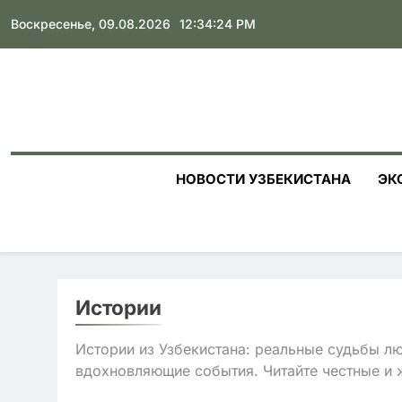
Skip
Воскресенье, 09.08.2026
12:34:25 PM
to
content
НОВОСТИ УЗБЕКИСТАНА
ЭК
Истории
Истории из Узбекистана: реальные судьбы л
вдохновляющие события. Читайте честные и 