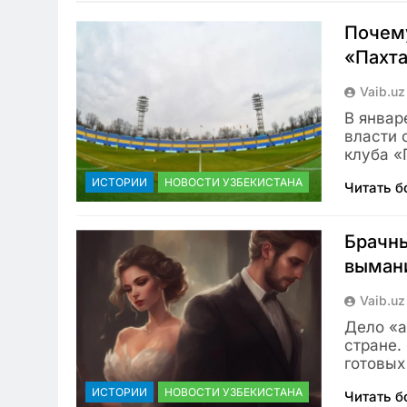
Почему
«Пахта
Vaib.uz
В январ
власти 
клуба «
ИСТОРИИ
НОВОСТИ УЗБЕКИСТАНА
Читать 
Брачны
вымани
Vaib.uz
Дело «а
стране.
готовых
ИСТОРИИ
НОВОСТИ УЗБЕКИСТАНА
Читать 