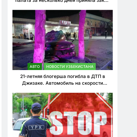
палата за несколько дней приняла закон
о резком ужесточении наказаний для
нарушителей ПДД
АВТО
НОВОСТИ УЗБЕКИСТАНА
21-летняя блогерша погибла в ДТП в
Джизаке. Автомобиль на скорости
врезался в дерево