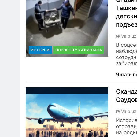
Ташке
детски
подъез
Vaib.uz
В соцсе
ИСТОРИИ
НОВОСТИ УЗБЕКИСТАНА
наблюде
сотрудн
забира
Читать 
Сканда
Саудов
Vaib.uz
История
отправи
на роди