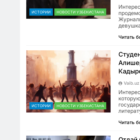
Интерес
ИСТОРИИ
НОВОСТИ УЗБЕКИСТАНА
продемо
Журнали
девушка
Читать 
Студен
Алишер
Кадыро
Vaib.uz
Интерес
которую
государ
ИСТОРИИ
НОВОСТИ УЗБЕКИСТАНА
литерат
Читать 
Отдай 