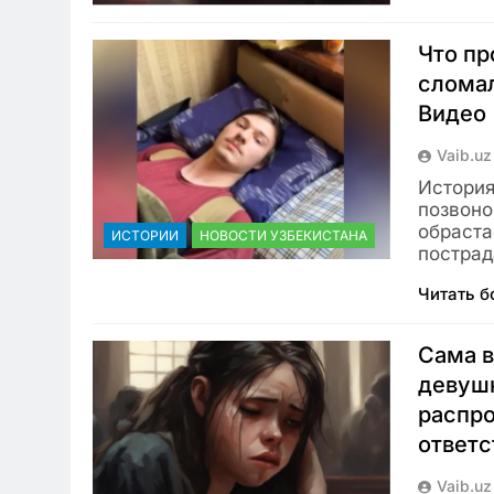
Что пр
сломал
Видео
Vaib.uz
История
позвоно
обраста
ИСТОРИИ
НОВОСТИ УЗБЕКИСТАНА
постра
Читать 
Сама в
девуш
распро
ответс
Vaib.uz