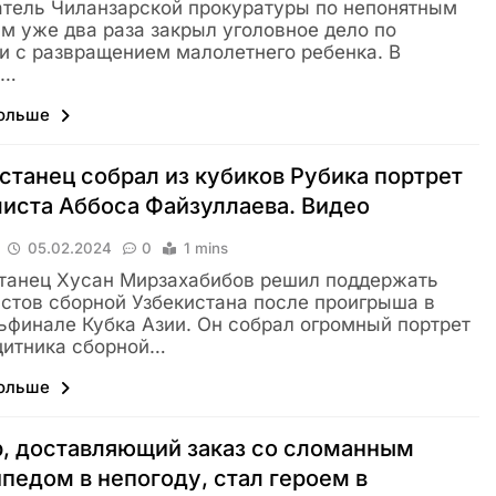
тель Чиланзарской прокуратуры по непонятным
м уже два раза закрыл уголовное дело по
и с развращением малолетнего ребенка. В
е…
больше
станец собрал из кубиков Рубика портрет
иста Аббоса Файзуллаева. Видео
05.02.2024
0
1 mins
танец Хусан Мирзахабибов решил поддержать
стов сборной Узбекистана после проигрыша в
ьфинале Кубка Азии. Он собрал огромный портрет
щитника сборной…
больше
, доставляющий заказ со сломанным
педом в непогоду, стал героем в