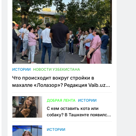
ИСТОРИИ
НОВОСТИ УЗБЕКИСТАНА
Что происходит вокруг стройки в
махалле «Лолазор»? Редакция Vaib.uz
встретилась со всеми сторонами
конфликта
ДОБРАЯ ЛЕНТА
ИСТОРИИ
С кем оставить кота или
собаку? В Ташкенте появился
первый сервис зоонянь
ИСТОРИИ