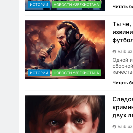
ИСТОРИИ
НОВОСТИ УЗБЕКИСТАНА
Читать 
Ты че,
извини
футбол
Vaib.uz
Одной и
сборной
качеств
ИСТОРИИ
НОВОСТИ УЗБЕКИСТАНА
Читать 
Следов
кримин
двух л
Vaib.uz