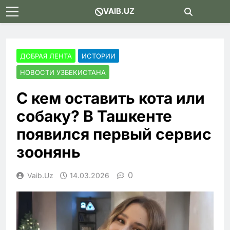
Skip
VAIB.UZ
to
content
ДОБРАЯ ЛЕНТА
ИСТОРИИ
НОВОСТИ УЗБЕКИСТАНА
С кем оставить кота или
собаку? В Ташкенте
появился первый сервис
зоонянь
0
Vaib.uz
14.03.2026