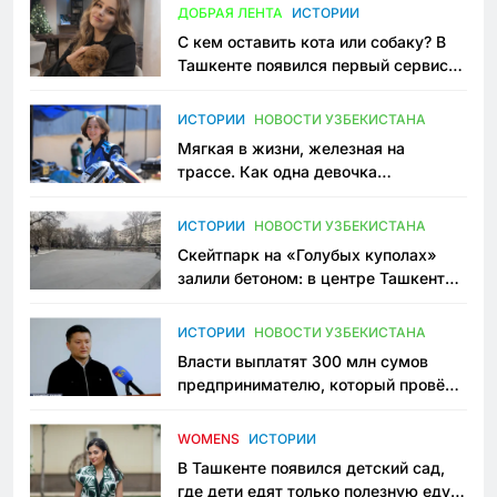
ДОБРАЯ ЛЕНТА
ИСТОРИИ
С кем оставить кота или собаку? В
Ташкенте появился первый сервис
зоонянь
ИСТОРИИ
НОВОСТИ УЗБЕКИСТАНА
Мягкая в жизни, железная на
трассе. Как одна девочка
переписывает автоспорт в
Узбекистане
ИСТОРИИ
НОВОСТИ УЗБЕКИСТАНА
Скейтпарк на «Голубых куполах»
залили бетоном: в центре Ташкента
исчезло ещё одно общественное
пространство
ИСТОРИИ
НОВОСТИ УЗБЕКИСТАНА
Власти выплатят 300 млн сумов
предпринимателю, который провёл
пять лет в тюрьме по незаконному
приговору
WOMENS
ИСТОРИИ
В Ташкенте появился детский сад,
где дети едят только полезную еду.