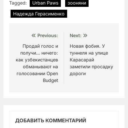
Tagged:
Urban Paws
зооняни
Надежда Герасименко
Навигация
Previous:
Next:
по
Продай голос и
Новая фобия. У
получи… ничего:
туннеля на улице
записям
как узбекистанцев
Карасарай
обманывают на
заметили просадку
голосовании Open
дороги
Budget
ДОБАВИТЬ КОММЕНТАРИЙ