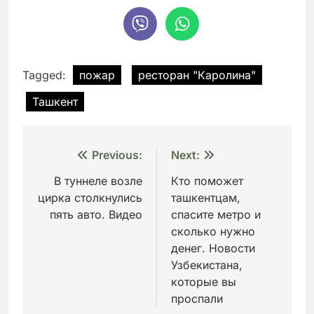
Tagged:
пожар
ресторан "Каролина"
Ташкент
Навигация
Previous:
Next:
по
В туннеле возле
Кто поможет
цирка столкнулись
ташкентцам,
записям
пять авто. Видео
спасите метро и
сколько нужно
денег. Новости
Узбекистана,
которые вы
проспали