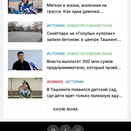
Мягкая в жизни, железная на
трассе. Как одна девочка
переписывает автоспорт в
Узбекистане
ИСТОРИИ
НОВОСТИ УЗБЕКИСТАНА
Скейтпарк на «Голубых куполах»
залили бетоном: в центре Ташкента
исчезло ещё одно общественное
пространство
ИСТОРИИ
НОВОСТИ УЗБЕКИСТАНА
Власти выплатят 300 млн сумов
предпринимателю, который провёл
пять лет в тюрьме по незаконному
приговору
WOMENS
ИСТОРИИ
В Ташкенте появился детский сад,
где дети едят только полезную еду.
Его открыла мама, которая устала
просить «кашу без сахара»
SHOW MORE