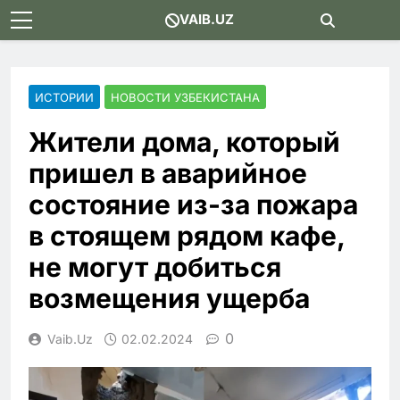
Skip
VAIB.UZ
to
content
ИСТОРИИ
НОВОСТИ УЗБЕКИСТАНА
Жители дома, который
пришел в аварийное
состояние из-за пожара
в стоящем рядом кафе,
не могут добиться
возмещения ущерба
0
Vaib.uz
02.02.2024