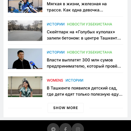
Мягкая в жизни, железная на
трассе. Как одна девочка
переписывает автоспорт в
Узбекистане
ИСТОРИИ
НОВОСТИ УЗБЕКИСТАНА
Скейтпарк на «Голубых куполах»
залили бетоном: в центре Ташкента
исчезло ещё одно общественное
пространство
ИСТОРИИ
НОВОСТИ УЗБЕКИСТАНА
Власти выплатят 300 млн сумов
предпринимателю, который провёл
пять лет в тюрьме по незаконному
приговору
WOMENS
ИСТОРИИ
В Ташкенте появился детский сад,
где дети едят только полезную еду.
Его открыла мама, которая устала
просить «кашу без сахара»
SHOW MORE