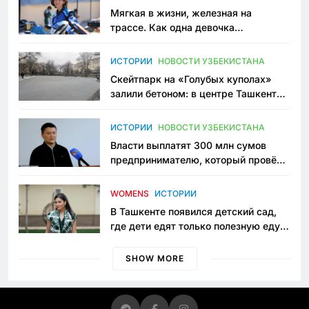
Мягкая в жизни, железная на
трассе. Как одна девочка
переписывает автоспорт в
Узбекистане
ИСТОРИИ
НОВОСТИ УЗБЕКИСТАНА
Скейтпарк на «Голубых куполах»
залили бетоном: в центре Ташкента
исчезло ещё одно общественное
пространство
ИСТОРИИ
НОВОСТИ УЗБЕКИСТАНА
Власти выплатят 300 млн сумов
предпринимателю, который провёл
пять лет в тюрьме по незаконному
приговору
WOMENS
ИСТОРИИ
В Ташкенте появился детский сад,
где дети едят только полезную еду.
Его открыла мама, которая устала
просить «кашу без сахара»
SHOW MORE