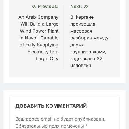
Навигация
Previous:
Next:
по
An Arab Company
В Фергане
Will Build a Large
произошла
записям
Wind Power Plant
массовая
in Navoi, Capable
разборка между
of Fully Supplying
двумя
Electricity to a
группировками,
Large City
задержано 22
человека
ДОБАВИТЬ КОММЕНТАРИЙ
Ваш адрес email не будет опубликован.
Обязательные поля помечены
*