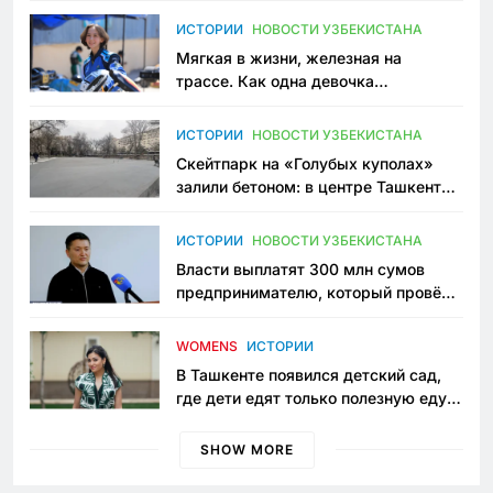
ИСТОРИИ
НОВОСТИ УЗБЕКИСТАНА
Мягкая в жизни, железная на
трассе. Как одна девочка
переписывает автоспорт в
Узбекистане
ИСТОРИИ
НОВОСТИ УЗБЕКИСТАНА
Скейтпарк на «Голубых куполах»
залили бетоном: в центре Ташкента
исчезло ещё одно общественное
пространство
ИСТОРИИ
НОВОСТИ УЗБЕКИСТАНА
Власти выплатят 300 млн сумов
предпринимателю, который провёл
пять лет в тюрьме по незаконному
приговору
WOMENS
ИСТОРИИ
В Ташкенте появился детский сад,
где дети едят только полезную еду.
Его открыла мама, которая устала
просить «кашу без сахара»
SHOW MORE