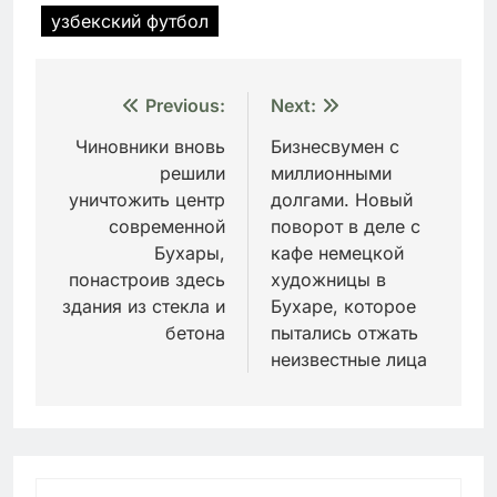
узбекский футбол
Навигация
Previous:
Next:
по
Чиновники вновь
Бизнесвумен с
решили
миллионными
записям
уничтожить центр
долгами. Новый
современной
поворот в деле с
Бухары,
кафе немецкой
понастроив здесь
художницы в
здания из стекла и
Бухаре, которое
бетона
пытались отжать
неизвестные лица