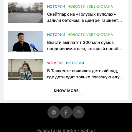
Узбекистане
ИСТОРИИ
НОВОСТИ УЗБЕКИСТАНА
Скейтпарк на «Голубых куполах»
залили бетоном: в центре Ташкента
исчезло ещё одно общественное
пространство
ИСТОРИИ
НОВОСТИ УЗБЕКИСТАНА
Власти выплатят 300 млн сумов
предпринимателю, который провёл
пять лет в тюрьме по незаконному
приговору
WOMENS
ИСТОРИИ
В Ташкенте появился детский сад,
где дети едят только полезную еду.
Его открыла мама, которая устала
просить «кашу без сахара»
SHOW MORE
Новости на вайбе - Vaib.uz