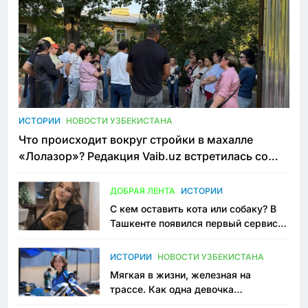
ИСТОРИИ
НОВОСТИ УЗБЕКИСТАНА
Что происходит вокруг стройки в махалле
«Лолазор»? Редакция Vaib.uz встретилась со
всеми сторонами конфликта
ДОБРАЯ ЛЕНТА
ИСТОРИИ
С кем оставить кота или собаку? В
Ташкенте появился первый сервис
зоонянь
ИСТОРИИ
НОВОСТИ УЗБЕКИСТАНА
Мягкая в жизни, железная на
трассе. Как одна девочка
переписывает автоспорт в