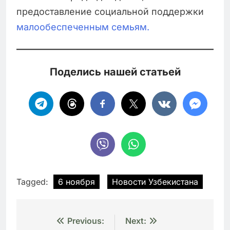
предоставление социальной поддержки
малообеспеченным семьям.
Поделись нашей статьей
Tagged:
6 ноября
Новости Узбекистана
Навигация
Previous:
Next: