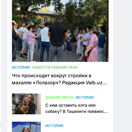
ИСТОРИИ
НОВОСТИ УЗБЕКИСТАНА
Что происходит вокруг стройки в
махалле «Лолазор»? Редакция Vaib.uz
встретилась со всеми сторонами
конфликта
ДОБРАЯ ЛЕНТА
ИСТОРИИ
С кем оставить кота или
собаку? В Ташкенте появился
первый сервис зоонянь
ИСТОРИИ