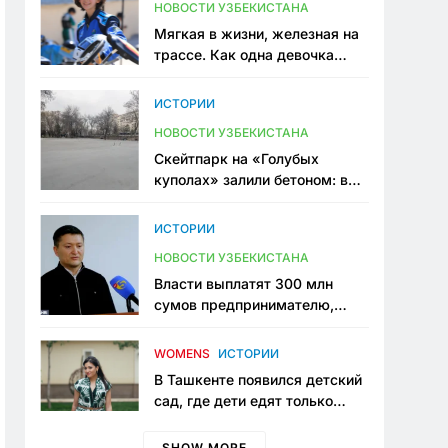
НОВОСТИ УЗБЕКИСТАНА
Мягкая в жизни, железная на
трассе. Как одна девочка
переписывает автоспорт в
Узбекистане
ИСТОРИИ
НОВОСТИ УЗБЕКИСТАНА
Скейтпарк на «Голубых
куполах» залили бетоном: в
центре Ташкента исчезло ещё
одно общественное
ИСТОРИИ
пространство
НОВОСТИ УЗБЕКИСТАНА
Власти выплатят 300 млн
сумов предпринимателю,
который провёл пять лет в
тюрьме по незаконному
WOMENS
ИСТОРИИ
приговору
В Ташкенте появился детский
сад, где дети едят только
полезную еду. Его открыла
мама, которая устала просить
SHOW MORE