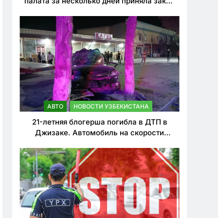
палата за несколько дней приняла закон
о резком ужесточении наказаний для
нарушителей ПДД
АВТО
НОВОСТИ УЗБЕКИСТАНА
21-летняя блогерша погибла в ДТП в
Джизаке. Автомобиль на скорости
врезался в дерево