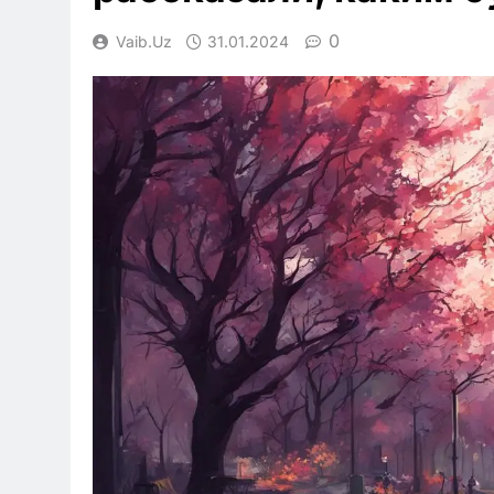
0
Vaib.uz
31.01.2024