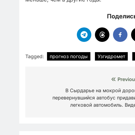
Поделись
Tagged:
прогноз погоды
Узгидромет
Навигация
Previou
по
В Сырдарье на мокрой доро
перевернувшийся автобус придав
записям
легковой автомобиль. Вид