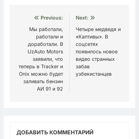
Навигация
Previous:
Next:
по
Мы работали,
Четыре медведя и
работали и
«Каптивы». В
записям
доработали. В
соцсетях
UzAuto Motors
появилось новое
заявили, что
видео странных
теперь в Tracker и
забав
Onix можно будет
узбекистанцев
заливать бензин
АИ 91 и 92
ДОБАВИТЬ КОММЕНТАРИЙ