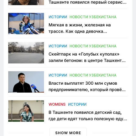
Ташкенте появился первый сервис
зоонянь
ИСТОРИИ
НОВОСТИ УЗБЕКИСТАНА
Мягкая в жизни, железная на
трассе. Как одна девочка
переписывает автоспорт в
Узбекистане
ИСТОРИИ
НОВОСТИ УЗБЕКИСТАНА
Скейтпарк на «Голубых куполах»
залили бетоном: в центре Ташкента
исчезло ещё одно общественное
пространство
ИСТОРИИ
НОВОСТИ УЗБЕКИСТАНА
Власти выплатят 300 млн сумов
предпринимателю, который провёл
пять лет в тюрьме по незаконному
приговору
WOMENS
ИСТОРИИ
В Ташкенте появился детский сад,
где дети едят только полезную еду.
Его открыла мама, которая устала
просить «кашу без сахара»
SHOW MORE