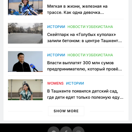
Мягкая в жизни, железная на
трассе. Как одна девочка
переписывает автоспорт в
Узбекистане
ИСТОРИИ
НОВОСТИ УЗБЕКИСТАНА
Скейтпарк на «Голубых куполах»
залили бетоном: в центре Ташкента
исчезло ещё одно общественное
пространство
ИСТОРИИ
НОВОСТИ УЗБЕКИСТАНА
Власти выплатят 300 млн сумов
предпринимателю, который провёл
пять лет в тюрьме по незаконному
приговору
WOMENS
ИСТОРИИ
В Ташкенте появился детский сад,
где дети едят только полезную еду.
Его открыла мама, которая устала
просить «кашу без сахара»
SHOW MORE