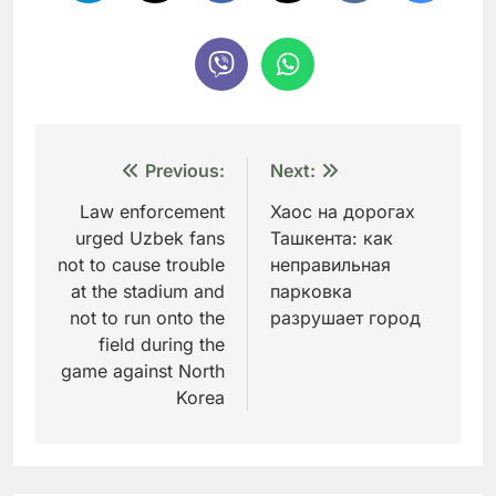
Навигация
Previous:
Next:
по
Law enforcement
Хаос на дорогах
urged Uzbek fans
Ташкента: как
записям
not to cause trouble
неправильная
at the stadium and
парковка
not to run onto the
разрушает город
field during the
game against North
Korea