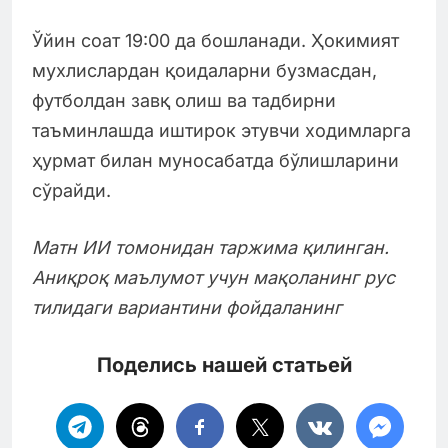
Ўйин соат 19:00 да бошланади. Ҳокимият
мухлислардан қоидаларни бузмасдан,
футболдан завқ олиш ва тадбирни
таъминлашда иштирок этувчи ходимларга
ҳурмат билан муносабатда бўлишларини
сўрайди.
Матн ИИ томонидан таржима қилинган.
Аниқроқ маълумот учун мақоланинг рус
тилидаги вариантини фойдаланинг
Поделись нашей статьей