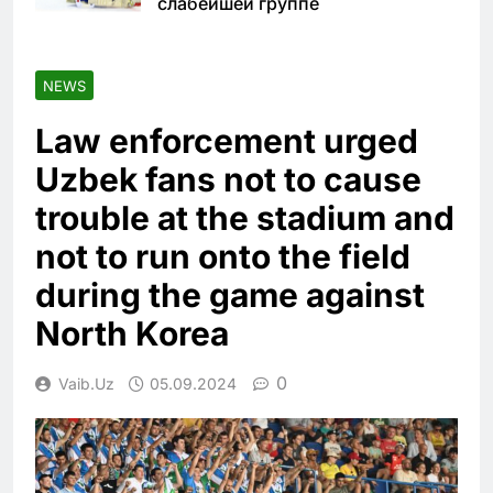
слабейшей группе
NEWS
Law enforcement urged
Uzbek fans not to cause
trouble at the stadium and
not to run onto the field
during the game against
North Korea
0
Vaib.uz
05.09.2024