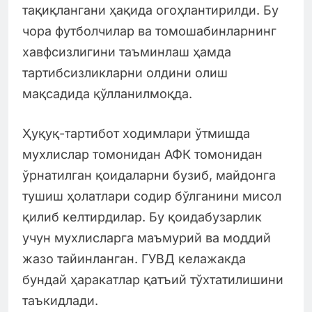
тақиқлангани ҳақида огоҳлантирилди. Бу
чора футболчилар ва томошабинларнинг
хавфсизлигини таъминлаш ҳамда
тартибсизликларни олдини олиш
мақсадида қўлланилмоқда.
Ҳуқуқ-тартибот ходимлари ўтмишда
мухлислар томонидан АФК томонидан
ўрнатилган қоидаларни бузиб, майдонга
тушиш ҳолатлари содир бўлганини мисол
қилиб келтирдилар. Бу қоидабузарлик
учун мухлисларга маъмурий ва моддий
жазо тайинланган. ГУВД келажакда
бундай ҳаракатлар қатъий тўхтатилишини
таъкидлади.