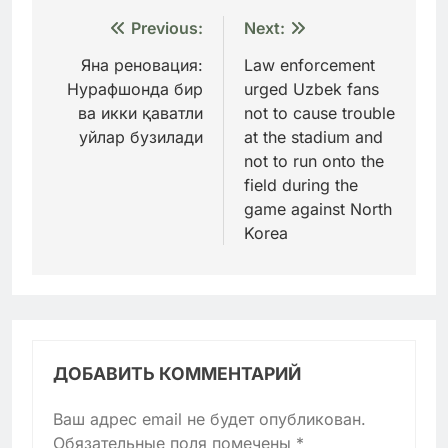
Навигация
Previous:
Next:
по
Яна реновация:
Law enforcement
Нурафшонда бир
urged Uzbek fans
записям
ва икки қаватли
not to cause trouble
уйлар бузилади
at the stadium and
not to run onto the
field during the
game against North
Korea
ДОБАВИТЬ КОММЕНТАРИЙ
Ваш адрес email не будет опубликован.
Обязательные поля помечены
*