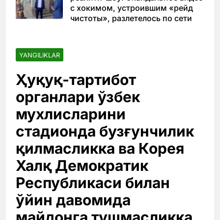
с хокимом, устроившим «рейд
чистоты», разлетелось по сети
YANGILIKLAR
Ҳуқуқ-тартибот
органлари ўзбек
мухлисларини
стадионда бузғунчилик
қилмасликка ва Корея
Халқ Демократик
Республикаси билан
ўйин давомида
майдонга тушмасликка