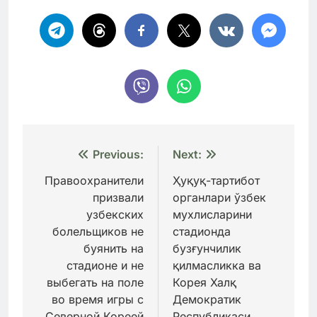
Навигация
Previous:
Next:
по
Правоохранители
Ҳуқуқ-тартибот
призвали
органлари ўзбек
записям
узбекских
мухлисларини
болельщиков не
стадионда
буянить на
бузғунчилик
стадионе и не
қилмасликка ва
выбегать на поле
Корея Халқ
во время игры с
Демократик
Северной Кореей
Республикаси