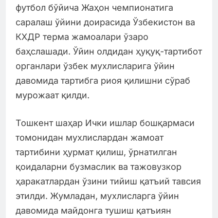
футбол бўйича Жаҳон чемпионатига
саралаш ўйини доирасида Ўзбекистон ва
КХДР терма жамоалари ўзаро
баҳслашади. Ўйин олдидан ҳуқуқ-тартибот
органлари ўзбек мухлисларига ўйин
давомида тартибга риоя қилишни сўраб
мурожаат қилди.
Тошкент шаҳар Ички ишлар бошқармаси
томонидан мухлислардан жамоат
тартибини ҳурмат қилиш, ўрнатилган
қоидаларни бузмаслик ва тажовузкор
ҳаракатлардан ўзини тийиш қатъий тавсия
этилди. Жумладан, мухлисларга ўйин
давомида майдонга тушиш қатъиян