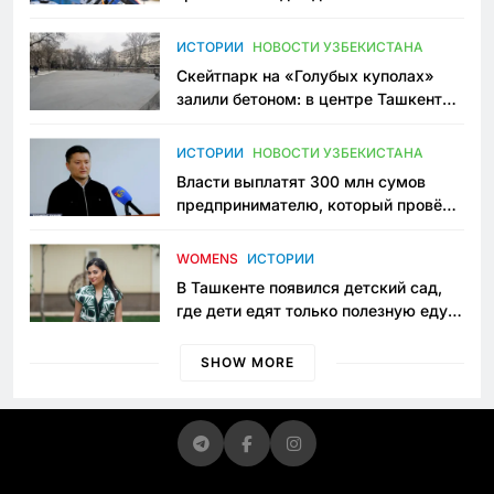
переписывает автоспорт в
Узбекистане
ИСТОРИИ
НОВОСТИ УЗБЕКИСТАНА
Скейтпарк на «Голубых куполах»
залили бетоном: в центре Ташкента
исчезло ещё одно общественное
пространство
ИСТОРИИ
НОВОСТИ УЗБЕКИСТАНА
Власти выплатят 300 млн сумов
предпринимателю, который провёл
пять лет в тюрьме по незаконному
приговору
WOMENS
ИСТОРИИ
В Ташкенте появился детский сад,
где дети едят только полезную еду.
Его открыла мама, которая устала
просить «кашу без сахара»
SHOW MORE