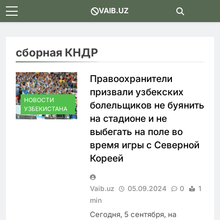
Skip
VAIB.UZ
to
content
сборная КНДР
Правоохранители
призвали узбекских
НОВОСТИ
болельщиков не буянить
УЗБЕКИСТАНА
на стадионе и не
выбегать на поле во
время игры с Северной
Кореей
Vaib.uz
05.09.2024
0
1
min
Сегодня, 5 сентября, на