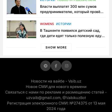
Власти выплатят 300 млн сумов
предпринимателю, который провёл
пять лет в тюрьме по незаконному
приговору
WOMENS
ИСТОРИИ
В Ташкенте появился детский сад,
где дети едят только полезную еду.
Его открыла мама, которая устала
просить «кашу без сахара»
SHOW MORE
Новости на вайбе - Vaib.uz
Новое СМИ для нового времени
Связаться с нами по рекламе и размещению статей -
uzvaib@gmail.com,
@VaibikuzBot
Регистрация электронного СМИ: №274375 от 13 мая
2024 года