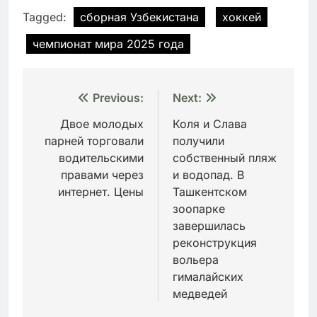
Tagged:
сборная Узбекистана
хоккей
чемпионат мира 2025 года
Навигация
Previous:
Next:
по
Двое молодых
Коля и Слава
парней торговали
получили
записям
водительскими
собственный пляж
правами через
и водопад. В
интернет. Цены
Ташкентском
зоопарке
завершилась
реконструкция
вольера
гималайских
медведей