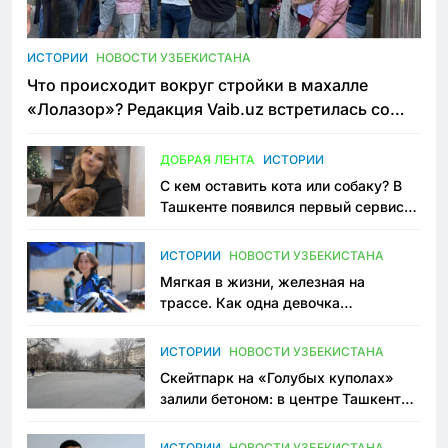
ИСТОРИИ
НОВОСТИ УЗБЕКИСТАНА
Что происходит вокруг стройки в махалле
«Лолазор»? Редакция Vaib.uz встретилась со
всеми сторонами конфликта
ДОБРАЯ ЛЕНТА
ИСТОРИИ
С кем оставить кота или собаку? В
Ташкенте появился первый сервис
зоонянь
ИСТОРИИ
НОВОСТИ УЗБЕКИСТАНА
Мягкая в жизни, железная на
трассе. Как одна девочка
переписывает автоспорт в
Узбекистане
ИСТОРИИ
НОВОСТИ УЗБЕКИСТАНА
Скейтпарк на «Голубых куполах»
залили бетоном: в центре Ташкента
исчезло ещё одно общественное
пространство
ИСТОРИИ
НОВОСТИ УЗБЕКИСТАНА