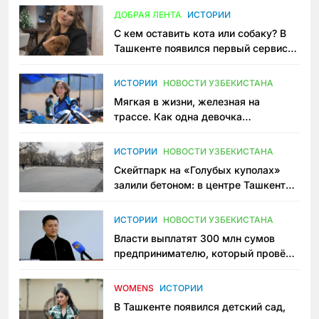
ДОБРАЯ ЛЕНТА
ИСТОРИИ
С кем оставить кота или собаку? В
Ташкенте появился первый сервис
зоонянь
ИСТОРИИ
НОВОСТИ УЗБЕКИСТАНА
Мягкая в жизни, железная на
трассе. Как одна девочка
переписывает автоспорт в
Узбекистане
ИСТОРИИ
НОВОСТИ УЗБЕКИСТАНА
Скейтпарк на «Голубых куполах»
залили бетоном: в центре Ташкента
исчезло ещё одно общественное
пространство
ИСТОРИИ
НОВОСТИ УЗБЕКИСТАНА
Власти выплатят 300 млн сумов
предпринимателю, который провёл
пять лет в тюрьме по незаконному
приговору
WOMENS
ИСТОРИИ
В Ташкенте появился детский сад,