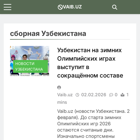
Skip
VAIB.UZ
to
content
сборная Узбекистана
Узбекистан на зимних
Олимпийских играх
НОВОСТИ
выступит в
УЗБЕКИСТАНА
сокращённом составе
Vaib.uz
02.02.2026
0
1
mins
Vaib.uz (новости Узбекистана. 2
февраля). До старта зимних
Олимпийских игр 2026
остаются считаные дни.
Изначально спортсмены