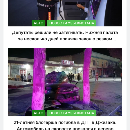
АВТО
НОВОСТИ УЗБЕКИСТАНА
Депутаты решили не затягивать. Нижняя палата
за несколько дней приняла закон о резком
ужесточении наказаний для нарушителей ПДД
АВТО
НОВОСТИ УЗБЕКИСТАНА
21-летняя блогерша погибла в ДТП в Джизаке.
Автомобиль на скорости врезался в дерево