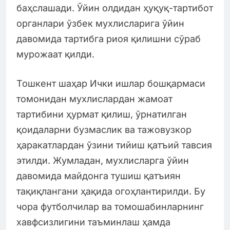
баҳслашади. Ўйин олдидан ҳуқуқ-тартибот
органлари ўзбек мухлисларига ўйин
давомида тартибга риоя қилишни сўраб
мурожаат қилди.
Тошкент шаҳар Ички ишлар бошқармаси
томонидан мухлислардан жамоат
тартибини ҳурмат қилиш, ўрнатилган
қоидаларни бузмаслик ва тажовузкор
ҳаракатлардан ўзини тийиш қатъий тавсия
этилди. Жумладан, мухлисларга ўйин
давомида майдонга тушиш қатъиян
тақиқлангани ҳақида огоҳлантирилди. Бу
чора футболчилар ва томошабинларнинг
хавфсизлигини таъминлаш ҳамда