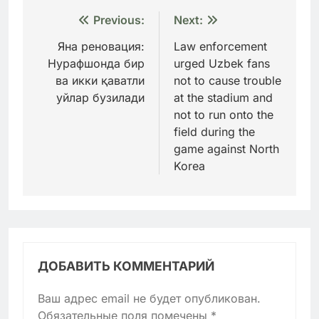
Навигация
Previous:
Next:
по
Яна реновация:
Law enforcement
Нурафшонда бир
urged Uzbek fans
записям
ва икки қаватли
not to cause trouble
уйлар бузилади
at the stadium and
not to run onto the
field during the
game against North
Korea
ДОБАВИТЬ КОММЕНТАРИЙ
Ваш адрес email не будет опубликован.
Обязательные поля помечены
*