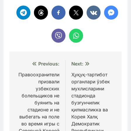
Навигация
Previous:
Next:
по
Правоохранители
Ҳуқуқ-тартибот
призвали
органлари ўзбек
записям
узбекских
мухлисларини
болельщиков не
стадионда
буянить на
бузғунчилик
стадионе и не
қилмасликка ва
выбегать на поле
Корея Халқ
во время игры с
Демократик
Северной Кореей
Республикаси