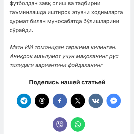
футболдан завқ олиш ва тадбирни
таъминлашда иштирок этувчи ходимларга
ҳурмат билан муносабатда бўлишларини
сўрайди.
Матн ИИ томонидан таржима қилинган.
Аниқроқ маълумот учун мақоланинг рус
тилидаги вариантини фойдаланинг
Поделись нашей статьей