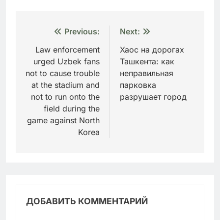
Навигация
Previous:
Next:
по
Law enforcement
Хаос на дорогах
urged Uzbek fans
Ташкента: как
записям
not to cause trouble
неправильная
at the stadium and
парковка
not to run onto the
разрушает город
field during the
game against North
Korea
ДОБАВИТЬ КОММЕНТАРИЙ