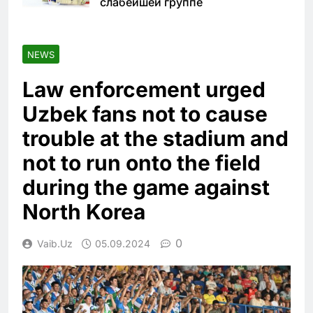
слабейшей группе
NEWS
Law enforcement urged
Uzbek fans not to cause
trouble at the stadium and
not to run onto the field
during the game against
North Korea
0
Vaib.uz
05.09.2024