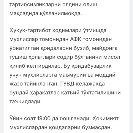
тартибсизликларни олдини олиш
мақсадида қўлланилмоқда.
Ҳуқуқ-тартибот ходимлари ўтмишда
мухлислар томонидан АФК томонидан
ўрнатилган қоидаларни бузиб, майдонга
тушиш ҳолатлари содир бўлганини мисол
қилиб келтирдилар. Бу қоидабузарлик
учун мухлисларга маъмурий ва моддий
жазо тайинланган. ГУВД келажакда
бундай ҳаракатлар қатъий тўхтатилишини
таъкидлади.
Ўйин соат 19:00 да бошланади. Ҳокимият
мухлислардан қоидаларни бузмасдан,