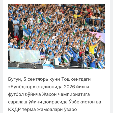
Бугун, 5 сентябрь куни Тошкентдаги
«Бунёдкор» стадионида 2026 йилги
футбол бўйича Жаҳон чемпионатига
саралаш ўйини доирасида Ўзбекистон ва
КХДР терма жамоалари ўзаро