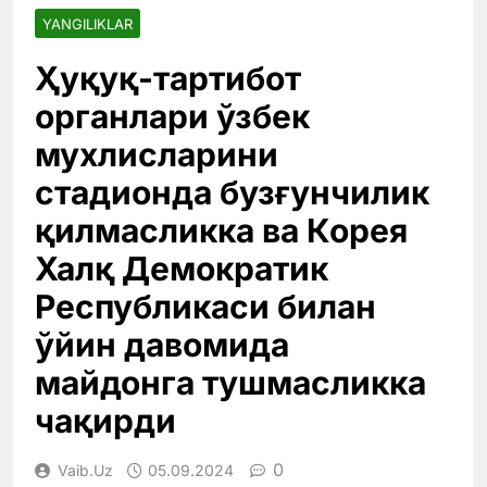
YANGILIKLAR
Ҳуқуқ-тартибот
органлари ўзбек
мухлисларини
стадионда бузғунчилик
қилмасликка ва Корея
Халқ Демократик
Республикаси билан
ўйин давомида
майдонга тушмасликка
чақирди
0
Vaib.uz
05.09.2024