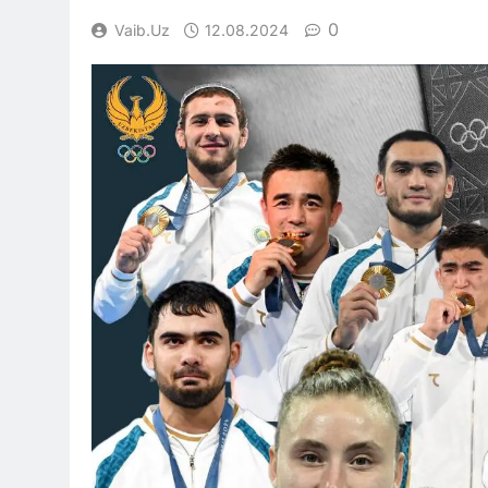
0
Vaib.uz
12.08.2024