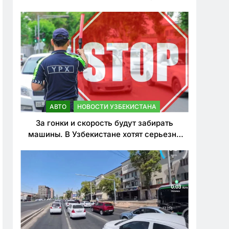
врезался в дерево
АВТО
НОВОСТИ УЗБЕКИСТАНА
За гонки и скорость будут забирать
машины. В Узбекистане хотят серьезно
ужесточить наказания для лихачей