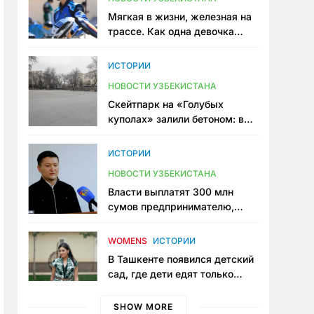
Мягкая в жизни, железная на
трассе. Как одна девочка
переписывает автоспорт в
Узбекистане
ИСТОРИИ
НОВОСТИ УЗБЕКИСТАНА
Скейтпарк на «Голубых
куполах» залили бетоном: в
центре Ташкента исчезло ещё
одно общественное
ИСТОРИИ
пространство
НОВОСТИ УЗБЕКИСТАНА
Власти выплатят 300 млн
сумов предпринимателю,
который провёл пять лет в
тюрьме по незаконному
WOMENS
ИСТОРИИ
приговору
В Ташкенте появился детский
сад, где дети едят только
полезную еду. Его открыла
мама, которая устала просить
SHOW MORE