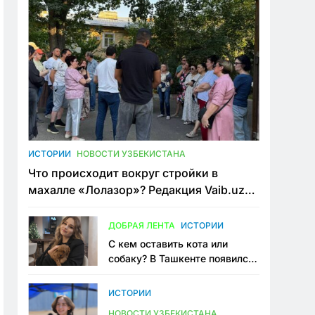
ИСТОРИИ
НОВОСТИ УЗБЕКИСТАНА
Что происходит вокруг стройки в
махалле «Лолазор»? Редакция Vaib.uz
встретилась со всеми сторонами
конфликта
ДОБРАЯ ЛЕНТА
ИСТОРИИ
С кем оставить кота или
собаку? В Ташкенте появился
первый сервис зоонянь
ИСТОРИИ
НОВОСТИ УЗБЕКИСТАНА