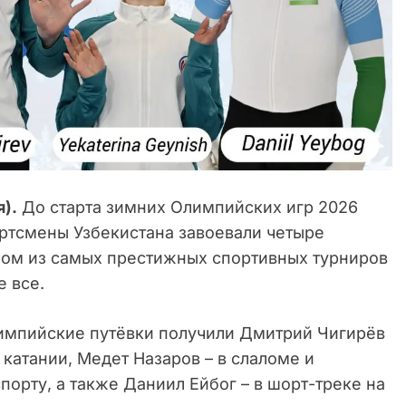
я).
До старта зимних Олимпийских игр 2026
ортсмены Узбекистана завоевали четыре
ном из самых престижных спортивных турниров
е все.
лимпийские путёвки получили Дмитрий Чигирёв
катании, Медет Назаров – в слаломе и
орту, а также Даниил Ейбог – в шорт-треке на