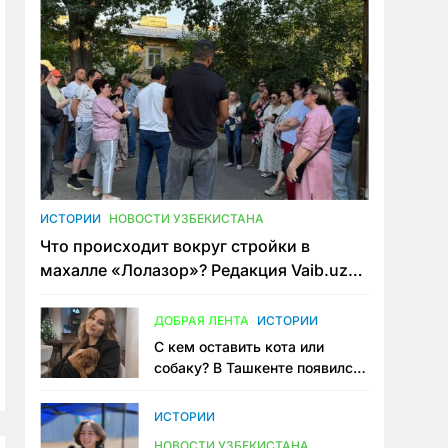
ИСТОРИИ
НОВОСТИ УЗБЕКИСТАНА
Что происходит вокруг стройки в
махалле «Лолазор»? Редакция Vaib.uz
встретилась со всеми сторонами
конфликта
ДОБРАЯ ЛЕНТА
ИСТОРИИ
С кем оставить кота или
собаку? В Ташкенте появился
первый сервис зоонянь
ИСТОРИИ
НОВОСТИ УЗБЕКИСТАНА