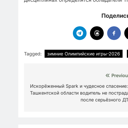
Поделись
Tagged:
зимние Олимпийские игры-2026
Навигация
Previou
по
Искорёженный Spark и чудесное спасение:
Ташкентской области водитель не пострад
записям
после серьёзного Д