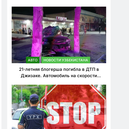
о резком ужесточении наказаний для
нарушителей ПДД
АВТО
НОВОСТИ УЗБЕКИСТАНА
21-летняя блогерша погибла в ДТП в
Джизаке. Автомобиль на скорости
врезался в дерево