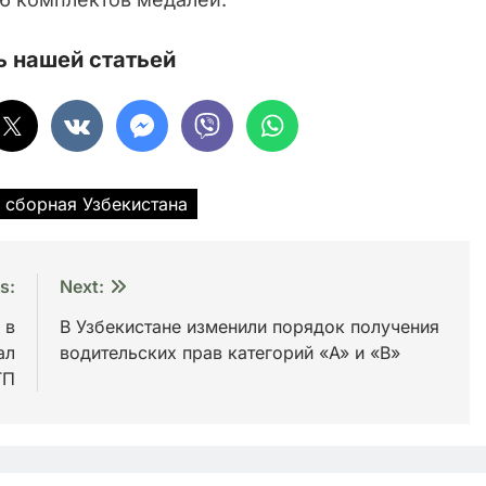
 нашей статьей
сборная Узбекистана
s:
Next:
 в
В Узбекистане изменили порядок получения
ал
водительских прав категорий «A» и «B»
ТП