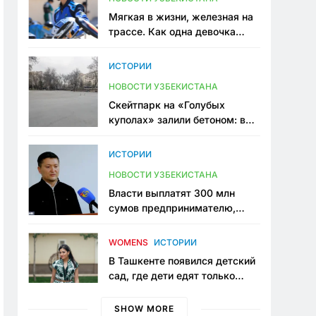
Мягкая в жизни, железная на
трассе. Как одна девочка
переписывает автоспорт в
Узбекистане
ИСТОРИИ
НОВОСТИ УЗБЕКИСТАНА
Скейтпарк на «Голубых
куполах» залили бетоном: в
центре Ташкента исчезло ещё
одно общественное
ИСТОРИИ
пространство
НОВОСТИ УЗБЕКИСТАНА
Власти выплатят 300 млн
сумов предпринимателю,
который провёл пять лет в
тюрьме по незаконному
WOMENS
ИСТОРИИ
приговору
В Ташкенте появился детский
сад, где дети едят только
полезную еду. Его открыла
мама, которая устала просить
SHOW MORE