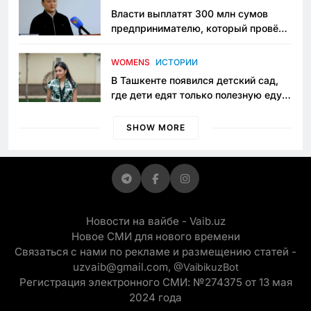
Власти выплатят 300 млн сумов
предпринимателю, который провёл
пять лет в тюрьме по незаконному
приговору
WOMENS
ИСТОРИИ
В Ташкенте появился детский сад,
где дети едят только полезную еду.
Его открыла мама, которая устала
просить «кашу без сахара»
SHOW MORE
Новости на вайбе - Vaib.uz
Новое СМИ для нового времени
Связаться с нами по рекламе и размещению статей -
uzvaib@gmail.com,
@VaibikuzBot
Регистрация электронного СМИ: №274375 от 13 мая
2024 года