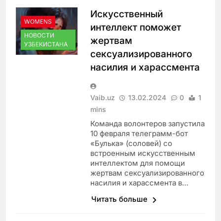
Искусственный
WOMENS
интеллект поможет
НОВОСТИ
жертвам
УЗБЕКИСТАНА
сексуализированного
насилия и харассмента
Vaib.uz
13.02.2024
0
1
mins
Команда волонтеров запустила
10 февраля телеграмм-бот
«Булька» (соловей) со
встроенным искусственным
интеллектом для помощи
жертвам сексуализированного
насилия и харассмента в…
Читать больше