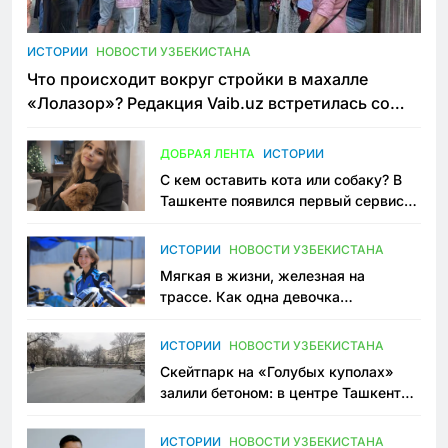
ИСТОРИИ
НОВОСТИ УЗБЕКИСТАНА
Что происходит вокруг стройки в махалле
«Лолазор»? Редакция Vaib.uz встретилась со
всеми сторонами конфликта
ДОБРАЯ ЛЕНТА
ИСТОРИИ
С кем оставить кота или собаку? В
Ташкенте появился первый сервис
зоонянь
ИСТОРИИ
НОВОСТИ УЗБЕКИСТАНА
Мягкая в жизни, железная на
трассе. Как одна девочка
переписывает автоспорт в
Узбекистане
ИСТОРИИ
НОВОСТИ УЗБЕКИСТАНА
Скейтпарк на «Голубых куполах»
залили бетоном: в центре Ташкента
исчезло ещё одно общественное
пространство
ИСТОРИИ
НОВОСТИ УЗБЕКИСТАНА