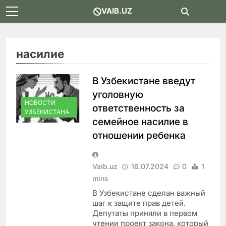
Skip
VAIB.UZ
to
content
насилие
В Узбекистане введут
уголовную
НОВОСТИ
ответственность за
УЗБЕКИСТАНА
семейное насилие в
отношении ребенка
Vaib.uz
16.07.2024
0
1
mins
В Узбекистане сделан важный
шаг к защите прав детей.
Депутаты приняли в первом
чтении проект закона, который