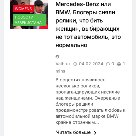
Mercedes-Benz или
WOMENS
BMW. Блогеры сняли
НОВОСТИ
ролики, что бить
УЗБЕКИСТАНА
женщин, выбирающих
не тот автомобиль, это
нормально
Vaib.uz
04.02.2024
0
1
mins
В соцсетях появилось
несколько роликов,
пропагандирующих насилие
над женщинами. Очередные
блогеры решили
продемонстрировать любовь к
автомобильной марке BMW
крайне странным…
Читать больше