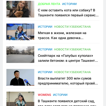
ДОБРАЯ ЛЕНТА
ИСТОРИИ
С кем оставить кота или собаку? В
Ташкенте появился первый сервис
зоонянь
ИСТОРИИ
НОВОСТИ УЗБЕКИСТАНА
Мягкая в жизни, железная на
трассе. Как одна девочка
переписывает автоспорт в
Узбекистане
ИСТОРИИ
НОВОСТИ УЗБЕКИСТАНА
Скейтпарк на «Голубых куполах»
залили бетоном: в центре Ташкента
исчезло ещё одно общественное
пространство
ИСТОРИИ
НОВОСТИ УЗБЕКИСТАНА
Власти выплатят 300 млн сумов
предпринимателю, который провёл
пять лет в тюрьме по незаконному
приговору
WOMENS
ИСТОРИИ
В Ташкенте появился детский сад,
где дети едят только полезную еду.