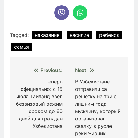
Tagged:
наказание
насилие
ребенок
семья
Навигация
Previous:
Next:
по
Теперь
В Узбекистане
официально: с 15
отправили за
записям
июля Таиланд ввел
решетку на три с
безвизовый режим
лишним года
сроком до 60
мужчину, который
дней для граждан
организовал
Узбекистана
свалку в русле
реки Чирчик