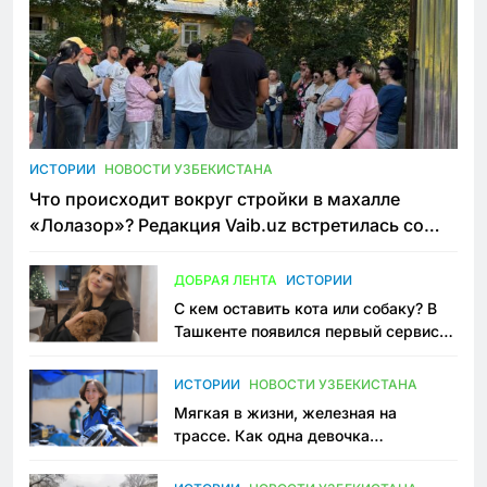
ИСТОРИИ
НОВОСТИ УЗБЕКИСТАНА
Что происходит вокруг стройки в махалле
«Лолазор»? Редакция Vaib.uz встретилась со
всеми сторонами конфликта
ДОБРАЯ ЛЕНТА
ИСТОРИИ
С кем оставить кота или собаку? В
Ташкенте появился первый сервис
зоонянь
ИСТОРИИ
НОВОСТИ УЗБЕКИСТАНА
Мягкая в жизни, железная на
трассе. Как одна девочка
переписывает автоспорт в
Узбекистане