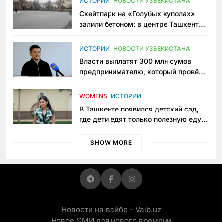
ИСТОРИИ
НОВОСТИ УЗБЕКИСТАНА
Скейтпарк на «Голубых куполах»
залили бетоном: в центре Ташкента
исчезло ещё одно общественное
пространство
ИСТОРИИ
НОВОСТИ УЗБЕКИСТАНА
Власти выплатят 300 млн сумов
предпринимателю, который провёл
пять лет в тюрьме по незаконному
приговору
WOMENS
ИСТОРИИ
В Ташкенте появился детский сад,
где дети едят только полезную еду.
Его открыла мама, которая устала
просить «кашу без сахара»
SHOW MORE
Новости на вайбе - Vaib.uz
Новое СМИ для нового времени