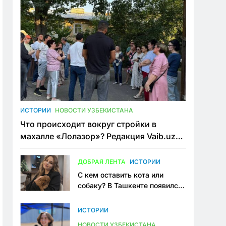
ИСТОРИИ
НОВОСТИ УЗБЕКИСТАНА
Что происходит вокруг стройки в
махалле «Лолазор»? Редакция Vaib.uz
встретилась со всеми сторонами
конфликта
ДОБРАЯ ЛЕНТА
ИСТОРИИ
С кем оставить кота или
собаку? В Ташкенте появился
первый сервис зоонянь
ИСТОРИИ
НОВОСТИ УЗБЕКИСТАНА