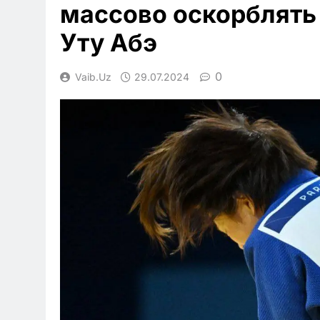
массово оскорблять
Уту Абэ
0
Vaib.uz
29.07.2024