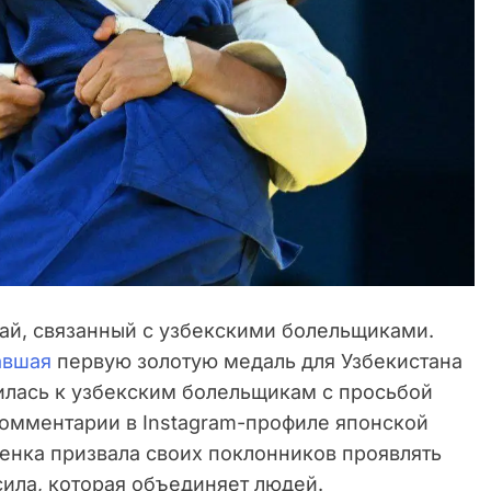
ай, связанный с узбекскими болельщиками.
авшая
первую золотую медаль для Узбекистана
илась к узбекским болельщикам с просьбой
комментарии в Instagram-профиле японской
енка призвала своих поклонников проявлять
сила, которая объединяет людей.