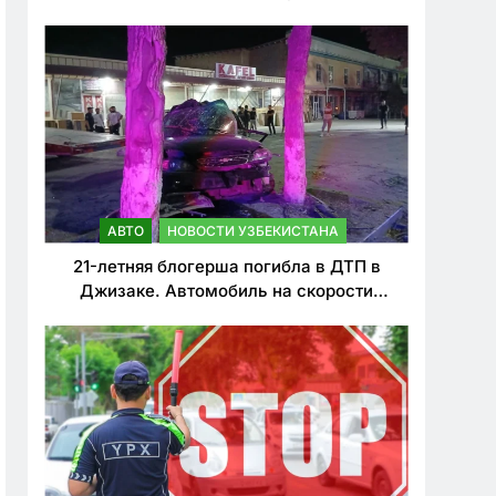
о резком ужесточении наказаний для
нарушителей ПДД
АВТО
НОВОСТИ УЗБЕКИСТАНА
21-летняя блогерша погибла в ДТП в
Джизаке. Автомобиль на скорости
врезался в дерево