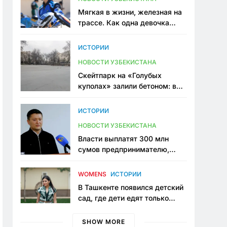
Мягкая в жизни, железная на
трассе. Как одна девочка
переписывает автоспорт в
Узбекистане
ИСТОРИИ
НОВОСТИ УЗБЕКИСТАНА
Скейтпарк на «Голубых
куполах» залили бетоном: в
центре Ташкента исчезло ещё
одно общественное
ИСТОРИИ
пространство
НОВОСТИ УЗБЕКИСТАНА
Власти выплатят 300 млн
сумов предпринимателю,
который провёл пять лет в
тюрьме по незаконному
WOMENS
ИСТОРИИ
приговору
В Ташкенте появился детский
сад, где дети едят только
полезную еду. Его открыла
мама, которая устала просить
SHOW MORE