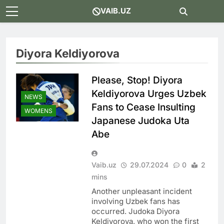
Skip
VAIB.UZ
to
content
Diyora Keldiyorova
Please, Stop! Diyora
Keldiyorova Urges Uzbek
NEWS
Fans to Cease Insulting
WOMENS
Japanese Judoka Uta
Abe
Vaib.uz
29.07.2024
0
2
mins
Another unpleasant incident
involving Uzbek fans has
occurred. Judoka Diyora
Keldiyorova, who won the first