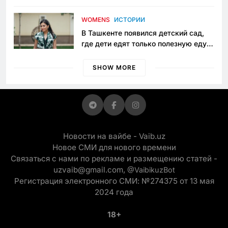
пять лет в тюрьме по незаконному
приговору
WOMENS
ИСТОРИИ
В Ташкенте появился детский сад,
где дети едят только полезную еду.
Его открыла мама, которая устала
просить «кашу без сахара»
SHOW MORE
Новости на вайбе - Vaib.uz
Новое СМИ для нового времени
Связаться с нами по рекламе и размещению статей -
uzvaib@gmail.com,
@VaibikuzBot
Регистрация электронного СМИ: №274375 от 13 мая
2024 года
18+