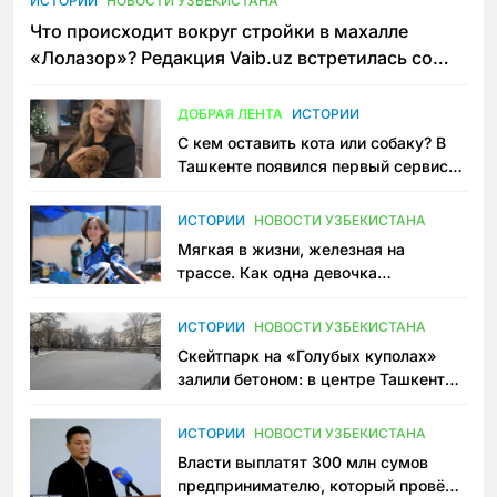
ИСТОРИИ
НОВОСТИ УЗБЕКИСТАНА
Что происходит вокруг стройки в махалле
«Лолазор»? Редакция Vaib.uz встретилась со
всеми сторонами конфликта
ДОБРАЯ ЛЕНТА
ИСТОРИИ
С кем оставить кота или собаку? В
Ташкенте появился первый сервис
зоонянь
ИСТОРИИ
НОВОСТИ УЗБЕКИСТАНА
Мягкая в жизни, железная на
трассе. Как одна девочка
переписывает автоспорт в
Узбекистане
ИСТОРИИ
НОВОСТИ УЗБЕКИСТАНА
Скейтпарк на «Голубых куполах»
залили бетоном: в центре Ташкента
исчезло ещё одно общественное
пространство
ИСТОРИИ
НОВОСТИ УЗБЕКИСТАНА
Власти выплатят 300 млн сумов
предпринимателю, который провёл