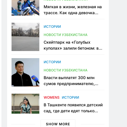
Мягкая в жизни, железная на
трассе. Как одна девочка
переписывает автоспорт в
Узбекистане
ИСТОРИИ
НОВОСТИ УЗБЕКИСТАНА
Скейтпарк на «Голубых
куполах» залили бетоном: в
центре Ташкента исчезло ещё
одно общественное
ИСТОРИИ
пространство
НОВОСТИ УЗБЕКИСТАНА
Власти выплатят 300 млн
сумов предпринимателю,
который провёл пять лет в
тюрьме по незаконному
WOMENS
ИСТОРИИ
приговору
В Ташкенте появился детский
сад, где дети едят только
полезную еду. Его открыла
мама, которая устала просить
SHOW MORE