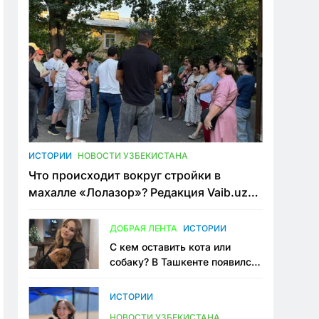
ИСТОРИИ
НОВОСТИ УЗБЕКИСТАНА
Что происходит вокруг стройки в
махалле «Лолазор»? Редакция Vaib.uz
встретилась со всеми сторонами
конфликта
ДОБРАЯ ЛЕНТА
ИСТОРИИ
С кем оставить кота или
собаку? В Ташкенте появился
первый сервис зоонянь
ИСТОРИИ
НОВОСТИ УЗБЕКИСТАНА