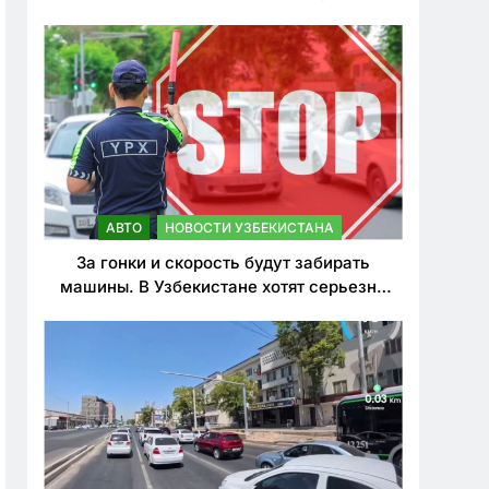
врезался в дерево
АВТО
НОВОСТИ УЗБЕКИСТАНА
За гонки и скорость будут забирать
машины. В Узбекистане хотят серьезно
ужесточить наказания для лихачей