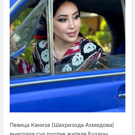
Певица Каниза (Шахризода Ахмедова)
выиграла суд против жителя Бухары,