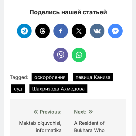
Поделись нашей статьей
Tagged:
оскорбления
певица Каниза
суд
Шахризода Ахмедова
Навигация
Previous:
Next:
по
Maktab o‘quvchisi,
A Resident of
informatika
Bukhara Who
записям