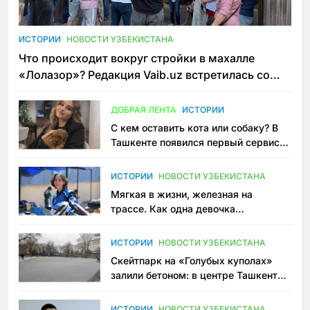
ИСТОРИИ
НОВОСТИ УЗБЕКИСТАНА
Что происходит вокруг стройки в махалле
«Лолазор»? Редакция Vaib.uz встретилась со
всеми сторонами конфликта
ДОБРАЯ ЛЕНТА
ИСТОРИИ
С кем оставить кота или собаку? В
Ташкенте появился первый сервис
зоонянь
ИСТОРИИ
НОВОСТИ УЗБЕКИСТАНА
Мягкая в жизни, железная на
трассе. Как одна девочка
переписывает автоспорт в
Узбекистане
ИСТОРИИ
НОВОСТИ УЗБЕКИСТАНА
Скейтпарк на «Голубых куполах»
залили бетоном: в центре Ташкента
исчезло ещё одно общественное
пространство
ИСТОРИИ
НОВОСТИ УЗБЕКИСТАНА