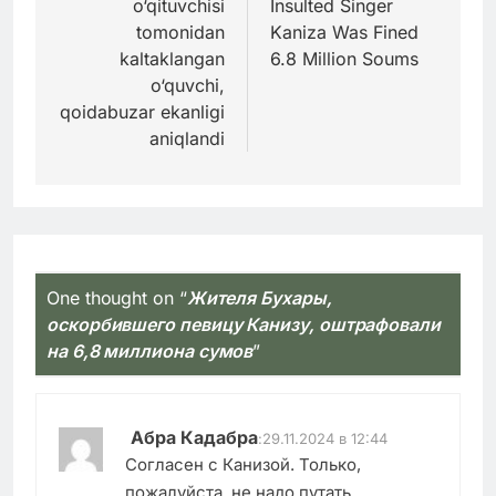
o‘qituvchisi
Insulted Singer
tomonidan
Kaniza Was Fined
kaltaklangan
6.8 Million Soums
o‘quvchi,
qoidabuzar ekanligi
aniqlandi
One thought on “
Жителя Бухары,
оскорбившего певицу Канизу, оштрафовали
на 6,8 миллиона сумов
”
Абра Кадабра
:
29.11.2024 в 12:44
Согласен с Канизой. Только,
пожалуйста, не надо путать