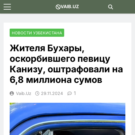
Skip
VAIB.UZ
to
content
НОВОСТИ УЗБЕКИСТАНА
Жителя Бухары,
оскорбившего певицу
Канизу, оштрафовали на
6,8 миллиона сумов
1
Vaib.uz
29.11.2024