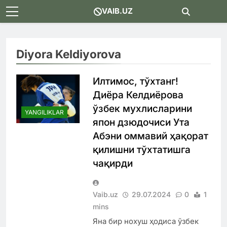
Skip
VAIB.UZ
to
content
Diyora Keldiyorova
Илтимос, тўхтанг!
Диёра Келдиёрова
ўзбек мухлисларини
YANGILIKLAR
япон дзюдочиси Ута
Абэни оммавий ҳақорат
қилишни тўхтатишга
чақирди
Vaib.uz
29.07.2024
0
1
mins
Яна бир нохуш ҳодиса ўзбек