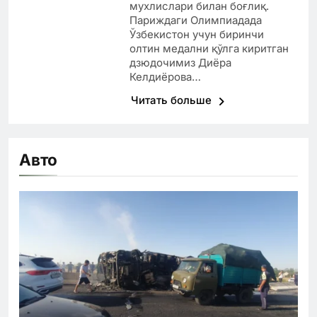
мухлислари билан боғлиқ.
Париждаги Олимпиадада
Ўзбекистон учун биринчи
олтин медални қўлга киритган
дзюдочимиз Диёра
Келдиёрова…
Читать больше
Авто