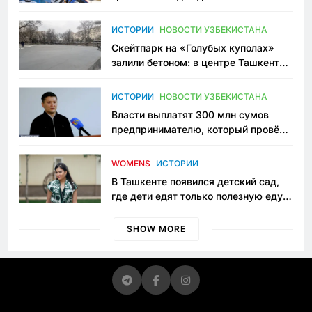
переписывает автоспорт в
Узбекистане
ИСТОРИИ
НОВОСТИ УЗБЕКИСТАНА
Скейтпарк на «Голубых куполах»
залили бетоном: в центре Ташкента
исчезло ещё одно общественное
пространство
ИСТОРИИ
НОВОСТИ УЗБЕКИСТАНА
Власти выплатят 300 млн сумов
предпринимателю, который провёл
пять лет в тюрьме по незаконному
приговору
WOMENS
ИСТОРИИ
В Ташкенте появился детский сад,
где дети едят только полезную еду.
Его открыла мама, которая устала
просить «кашу без сахара»
SHOW MORE