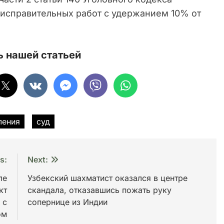
 исправительных работ с удержанием 10% от
 нашей статьей
ления
суд
s:
Next:
ле
Узбекский шахматист оказался в центре
кт
скандала, отказавшись пожать руку
 с
сопернице из Индии
ом