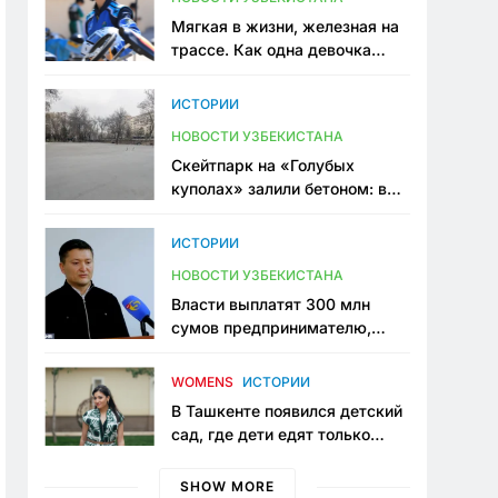
Мягкая в жизни, железная на
трассе. Как одна девочка
переписывает автоспорт в
Узбекистане
ИСТОРИИ
НОВОСТИ УЗБЕКИСТАНА
Скейтпарк на «Голубых
куполах» залили бетоном: в
центре Ташкента исчезло ещё
одно общественное
ИСТОРИИ
пространство
НОВОСТИ УЗБЕКИСТАНА
Власти выплатят 300 млн
сумов предпринимателю,
который провёл пять лет в
тюрьме по незаконному
WOMENS
ИСТОРИИ
приговору
В Ташкенте появился детский
сад, где дети едят только
полезную еду. Его открыла
мама, которая устала просить
SHOW MORE