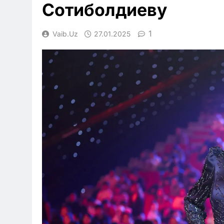
Сотиболдиеву
1
Vaib.uz
27.01.2025