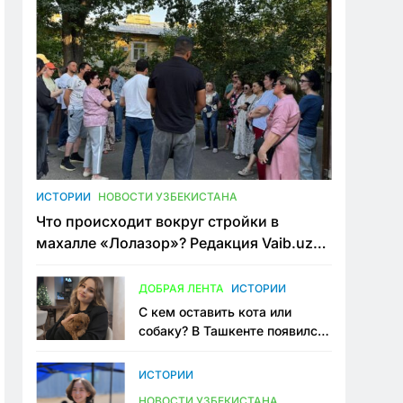
ИСТОРИИ
НОВОСТИ УЗБЕКИСТАНА
Что происходит вокруг стройки в
махалле «Лолазор»? Редакция Vaib.uz
встретилась со всеми сторонами
конфликта
ДОБРАЯ ЛЕНТА
ИСТОРИИ
С кем оставить кота или
собаку? В Ташкенте появился
первый сервис зоонянь
ИСТОРИИ
НОВОСТИ УЗБЕКИСТАНА