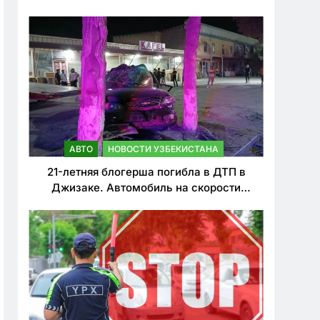
о резком ужесточении наказаний для
нарушителей ПДД
АВТО
НОВОСТИ УЗБЕКИСТАНА
21-летняя блогерша погибла в ДТП в
Джизаке. Автомобиль на скорости
врезался в дерево