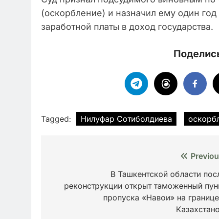
(оскорбление) и назначил ему один год
заработной платы в доход государства.
Поделись
Tagged:
Нилуфар Сотиболдиева
оскорб
Навигация
Previou
по
В Ташкентской области пос
реконструкции открыт таможенный пун
записям
пропуска «Навои» на границе
Казахстан