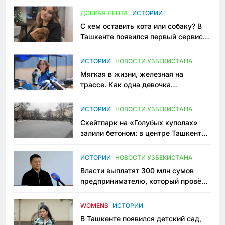
ДОБРАЯ ЛЕНТА
ИСТОРИИ
С кем оставить кота или собаку? В
Ташкенте появился первый сервис
зоонянь
ИСТОРИИ
НОВОСТИ УЗБЕКИСТАНА
Мягкая в жизни, железная на
трассе. Как одна девочка
переписывает автоспорт в
Узбекистане
ИСТОРИИ
НОВОСТИ УЗБЕКИСТАНА
Скейтпарк на «Голубых куполах»
залили бетоном: в центре Ташкента
исчезло ещё одно общественное
пространство
ИСТОРИИ
НОВОСТИ УЗБЕКИСТАНА
Власти выплатят 300 млн сумов
предпринимателю, который провёл
пять лет в тюрьме по незаконному
приговору
WOMENS
ИСТОРИИ
В Ташкенте появился детский сад,