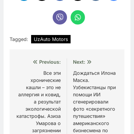
Tagged:
UzAuto Motors
Навигация
Previous:
Next:
по
Все эти
Дождаться Илона
хронические
Маска.
записям
кашли – это не
Узбекистанцы при
аллергия и ковид,
помощи ИИ
а результат
сгенерировали
экологической
фото «секретного
катастрофы. Азиза
путешествия»
Умарова о
американского
загрязнении
бизнесмена по