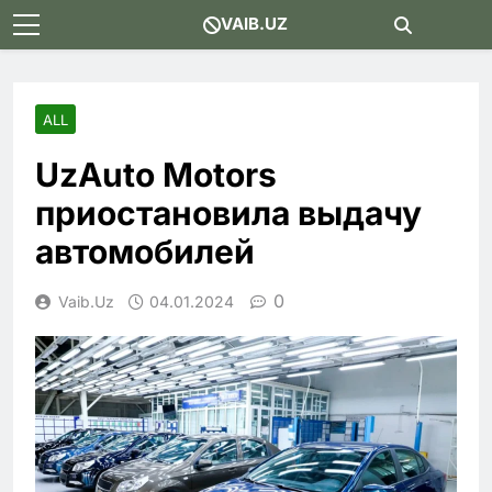
Skip
VAIB.UZ
to
content
ALL
UzAuto Motors
приостановила выдачу
автомобилей
0
Vaib.uz
04.01.2024