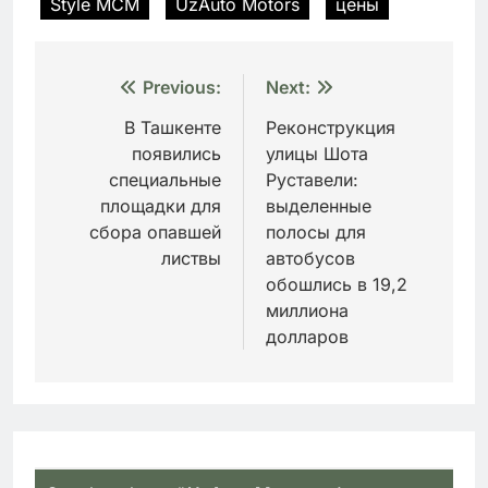
Style MCM
UzAuto Motors
цены
Навигация
Previous:
Next:
по
В Ташкенте
Реконструкция
появились
улицы Шота
записям
специальные
Руставели:
площадки для
выделенные
сбора опавшей
полосы для
листвы
автобусов
обошлись в 19,2
миллиона
долларов