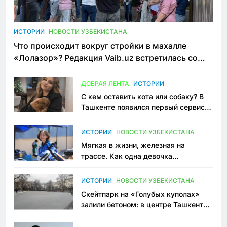
ИСТОРИИ
НОВОСТИ УЗБЕКИСТАНА
Что происходит вокруг стройки в махалле
«Лолазор»? Редакция Vaib.uz встретилась со
всеми сторонами конфликта
ДОБРАЯ ЛЕНТА
ИСТОРИИ
С кем оставить кота или собаку? В
Ташкенте появился первый сервис
зоонянь
ИСТОРИИ
НОВОСТИ УЗБЕКИСТАНА
Мягкая в жизни, железная на
трассе. Как одна девочка
переписывает автоспорт в
Узбекистане
ИСТОРИИ
НОВОСТИ УЗБЕКИСТАНА
Скейтпарк на «Голубых куполах»
залили бетоном: в центре Ташкента
исчезло ещё одно общественное
пространство