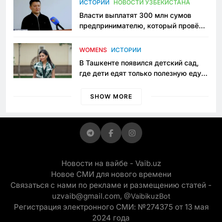
ИСТОРИИ
НОВОСТИ УЗБЕКИСТАНА
Власти выплатят 300 млн сумов
предпринимателю, который провёл
пять лет в тюрьме по незаконному
приговору
WOMENS
ИСТОРИИ
В Ташкенте появился детский сад,
где дети едят только полезную еду.
Его открыла мама, которая устала
просить «кашу без сахара»
SHOW MORE
Новости на вайбе - Vaib.uz
Новое СМИ для нового времени
Связаться с нами по рекламе и размещению статей -
uzvaib@gmail.com,
@VaibikuzBot
Регистрация электронного СМИ: №274375 от 13 мая
2024 года