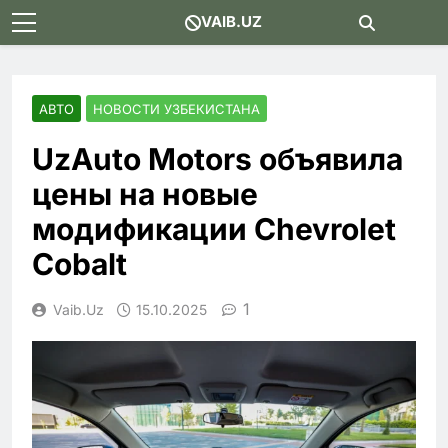
Skip
VAIB.UZ
to
content
АВТО
НОВОСТИ УЗБЕКИСТАНА
UzAuto Motors объявила
цены на новые
модификации Chevrolet
Cobalt
1
Vaib.uz
15.10.2025