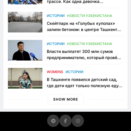
трассе. Как одна девочка
переписывает автоспорт в
Узбекистане
ИСТОРИИ
НОВОСТИ УЗБЕКИСТАНА
Скейтпарк на «Голубых куполах»
залили бетоном: в центре Ташкента
исчезло ещё одно общественное
пространство
ИСТОРИИ
НОВОСТИ УЗБЕКИСТАНА
Власти выплатят 300 млн сумов
предпринимателю, который провёл
пять лет в тюрьме по незаконному
приговору
WOMENS
ИСТОРИИ
В Ташкенте появился детский сад,
где дети едят только полезную еду.
Его открыла мама, которая устала
просить «кашу без сахара»
SHOW MORE