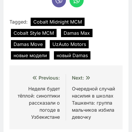
Tagged:
Cobalt Midnight MCM
Cobalt Style MCM
Damas Max
Damas Move
UzAuto Motors
новые модели
новый Damas
Навигация
Previous:
Next:
по
Неделя будет
Очередной случай
тёплой: синоптики
насилия в школах
записям
рассказали о
Ташкента: группа
погоде в
мальчиков избила
Узбекистане
девочку