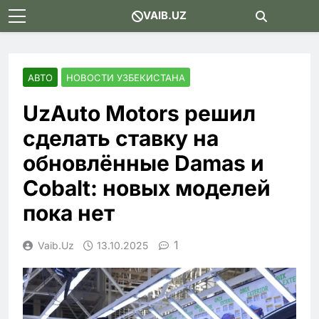
Skip
VAIB.UZ
to
content
АВТО
НОВОСТИ УЗБЕКИСТАНА
UzAuto Motors решил
сделать ставку на
обновлённые Damas и
Cobalt: новых моделей
пока нет
1
Vaib.uz
13.10.2025