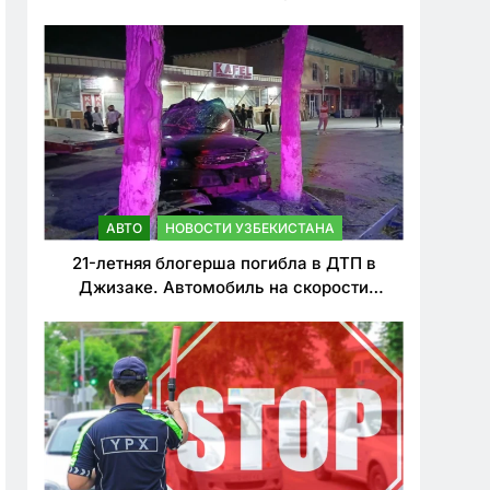
о резком ужесточении наказаний для
нарушителей ПДД
АВТО
НОВОСТИ УЗБЕКИСТАНА
21-летняя блогерша погибла в ДТП в
Джизаке. Автомобиль на скорости
врезался в дерево