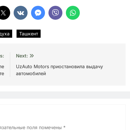
духа
Ташкент
s:
Next:
ле
UzAuto Motors приостановила выдачу
те
автомобилей
язательные поля помечены
*