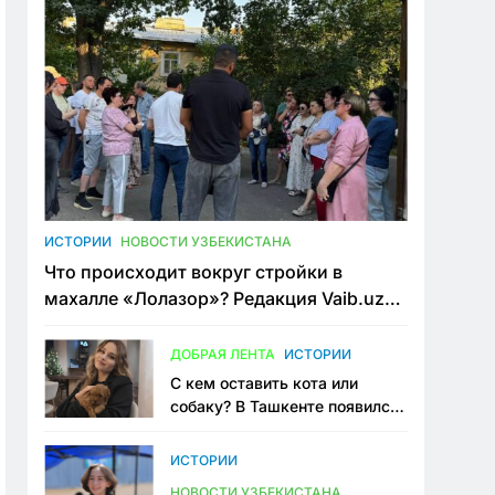
ИСТОРИИ
НОВОСТИ УЗБЕКИСТАНА
Что происходит вокруг стройки в
махалле «Лолазор»? Редакция Vaib.uz
встретилась со всеми сторонами
конфликта
ДОБРАЯ ЛЕНТА
ИСТОРИИ
С кем оставить кота или
собаку? В Ташкенте появился
первый сервис зоонянь
ИСТОРИИ
НОВОСТИ УЗБЕКИСТАНА