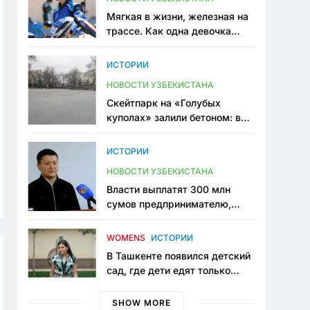
Мягкая в жизни, железная на
трассе. Как одна девочка
переписывает автоспорт в
Узбекистане
ИСТОРИИ
НОВОСТИ УЗБЕКИСТАНА
Скейтпарк на «Голубых
куполах» залили бетоном: в
центре Ташкента исчезло ещё
одно общественное
ИСТОРИИ
пространство
НОВОСТИ УЗБЕКИСТАНА
Власти выплатят 300 млн
сумов предпринимателю,
который провёл пять лет в
тюрьме по незаконному
WOMENS
ИСТОРИИ
приговору
В Ташкенте появился детский
сад, где дети едят только
полезную еду. Его открыла
мама, которая устала просить
SHOW MORE