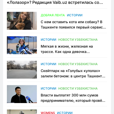
«Лолазор»? Редакция Vaib.uz встретилась со
всеми сторонами конфликта
ДОБРАЯ ЛЕНТА
ИСТОРИИ
С кем оставить кота или собаку? В
Ташкенте появился первый сервис
зоонянь
ИСТОРИИ
НОВОСТИ УЗБЕКИСТАНА
Мягкая в жизни, железная на
трассе. Как одна девочка
переписывает автоспорт в
Узбекистане
ИСТОРИИ
НОВОСТИ УЗБЕКИСТАНА
Скейтпарк на «Голубых куполах»
залили бетоном: в центре Ташкента
исчезло ещё одно общественное
пространство
ИСТОРИИ
НОВОСТИ УЗБЕКИСТАНА
Власти выплатят 300 млн сумов
предпринимателю, который провёл
пять лет в тюрьме по незаконному
приговору
WOMENS
ИСТОРИИ