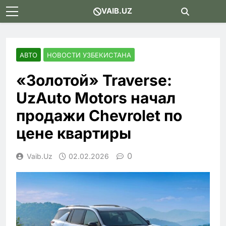
Skip
VAIB.UZ
to
content
АВТО
НОВОСТИ УЗБЕКИСТАНА
«Золотой» Traverse:
UzAuto Motors начал
продажи Chevrolet по
цене квартиры
0
Vaib.uz
02.02.2026