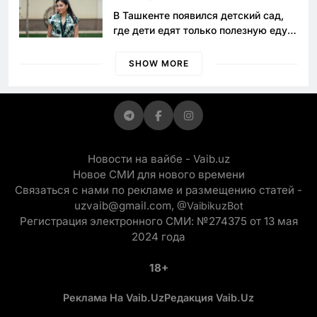
В Ташкенте появился детский сад,
где дети едят только полезную еду.
Его открыла мама, которая устала
просить «кашу без сахара»
SHOW MORE
Новости на вайбе - Vaib.uz
Новое СМИ для нового времени
Связаться с нами по рекламе и размещению статей -
uzvaib@gmail.com,
@VaibikuzBot
Регистрация электронного СМИ: №274375 от 13 мая
2024 года
18+
Реклама На Vaib.uz
Редакция Vaib.uz