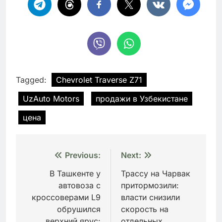
Tagged:
Chevrolet Traverse Z71
UzAuto Motors
продажи в Узбекистане
цена
Навигация
Previous:
Next:
по
В Ташкенте у
Трассу на Чарвак
автовоза с
притормозили:
записям
кроссоверами L9
власти снизили
обрушился
скорость на
верхний ярус:
отдельных