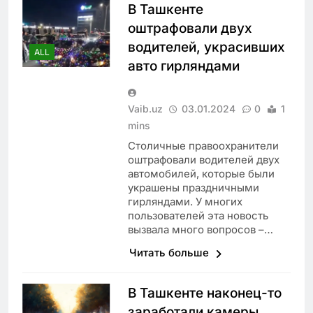
В Ташкенте
оштрафовали двух
водителей, украсивших
ALL
авто гирляндами
Vaib.uz
03.01.2024
0
1
mins
Столичные правоохранители
оштрафовали водителей двух
автомобилей, которые были
украшены праздничными
гирляндами. У многих
пользователей эта новость
вызвала много вопросов –…
Читать больше
В Ташкенте наконец-то
заработали камеры,