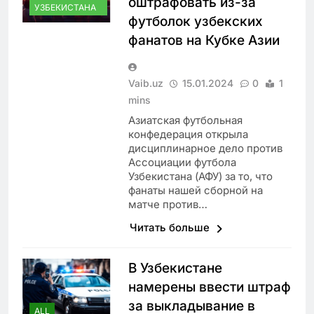
оштрафовать из-за
УЗБЕКИСТАНА
футболок узбекских
фанатов на Кубке Азии
Vaib.uz
15.01.2024
0
1
mins
Азиатская футбольная
конфедерация открыла
дисциплинарное дело против
Ассоциации футбола
Узбекистана (АФУ) за то, что
фанаты нашей сборной на
матче против…
Читать больше
В Узбекистане
намерены ввести штраф
за выкладывание в
ALL