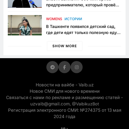
предпринимателю, который провёл
пять лет в тюрьме по незаконному
приговору
WOMENS
ИСТОРИИ
В Ташкенте появился детский сад,
где дети едят только полезную еду.
Его открыла мама, которая устала
просить «кашу без сахара»
SHOW MORE
Новости на вайбе - Vaib.uz
Новое СМИ для нового времени
Связаться с нами по рекламе и размещению статей -
uzvaib@gmail.com,
@VaibikuzBot
Регистрация электронного СМИ: №274375 от 13 мая
2024 года