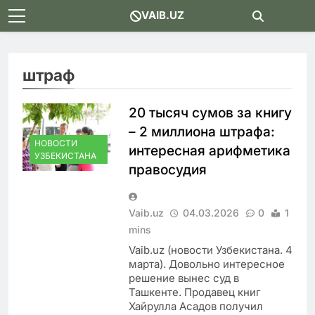
Skip
VAIB.UZ
to
content
штраф
20 тысяч сумов за книгу
– 2 миллиона штрафа:
НОВОСТИ
интересная арифметика
УЗБЕКИСТАНА
правосудия
Vaib.uz
04.03.2026
0
1
mins
Vaib.uz (новости Узбекистана. 4
марта). Довольно интересное
решение вынес суд в
Ташкенте. Продавец книг
Хайрулла Асадов получил