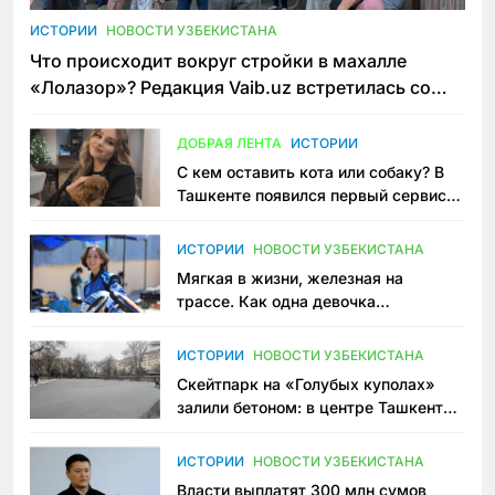
ИСТОРИИ
НОВОСТИ УЗБЕКИСТАНА
Что происходит вокруг стройки в махалле
«Лолазор»? Редакция Vaib.uz встретилась со
всеми сторонами конфликта
ДОБРАЯ ЛЕНТА
ИСТОРИИ
С кем оставить кота или собаку? В
Ташкенте появился первый сервис
зоонянь
ИСТОРИИ
НОВОСТИ УЗБЕКИСТАНА
Мягкая в жизни, железная на
трассе. Как одна девочка
переписывает автоспорт в
Узбекистане
ИСТОРИИ
НОВОСТИ УЗБЕКИСТАНА
Скейтпарк на «Голубых куполах»
залили бетоном: в центре Ташкента
исчезло ещё одно общественное
пространство
ИСТОРИИ
НОВОСТИ УЗБЕКИСТАНА
Власти выплатят 300 млн сумов