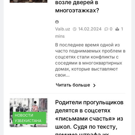
возле дверей в
многоэтажках?
Vaib.uz
14.02.2024
0
1
mins
В последнее время одной из
часто поднимаемых проблем в
соцсетях стали конфликты с
соседями в многоквартирных
домах, которые выставляют
свои…
Читать больше
Родители прогульщиков
делятся в соцсетях
НОВОСТИ
«письмами счастья» из
УЗБЕКИСТАНА
школ. Судя по тексту,
помимо штрафа их