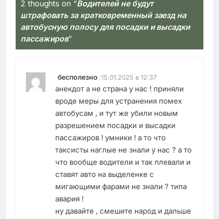
2 thoughts on “
Водителей не будут
штрафовать за кратковременный заезд на
автобусную полосу для посадки и высадки
пассажиров
”
бесполезно
:
15.01.2025 в 12:37
анекдот а не страна у нас ! приняли
вроде меры для устранения помех
автобусам , и тут же убили новым
разрешением посадки и высадки
пассажиров ! умники ! а то что
таксисты наглые не знали у нас ? а то
что вообще водители и так плевали и
ставят авто на выделенке с
мигающими фарами не знали ? типа
авария !
ну давайте , смешите народ и дальше