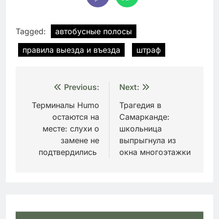
Tagged:
автобусные полосы
правила выезда и въезда
штраф
Навигация
Previous:
Next:
по
Терминалы Humo
Трагедия в
остаются на
Самарканде:
записям
месте: слухи о
школьница
замене не
выпрыгнула из
подтвердились
окна многоэтажки