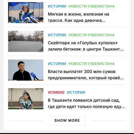
ИСТОРИИ
НОВОСТИ УЗБЕКИСТАНА
Мягкая в жизни, железная на
трассе. Как одна девочка
переписывает автоспорт в
Узбекистане
ИСТОРИИ
НОВОСТИ УЗБЕКИСТАНА
Скейтпарк на «Голубых куполах»
залили бетоном: в центре Ташкента
исчезло ещё одно общественное
пространство
ИСТОРИИ
НОВОСТИ УЗБЕКИСТАНА
Власти выплатят 300 млн сумов
предпринимателю, который провёл
пять лет в тюрьме по незаконному
приговору
WOMENS
ИСТОРИИ
В Ташкенте появился детский сад,
где дети едят только полезную еду.
Его открыла мама, которая устала
просить «кашу без сахара»
SHOW MORE