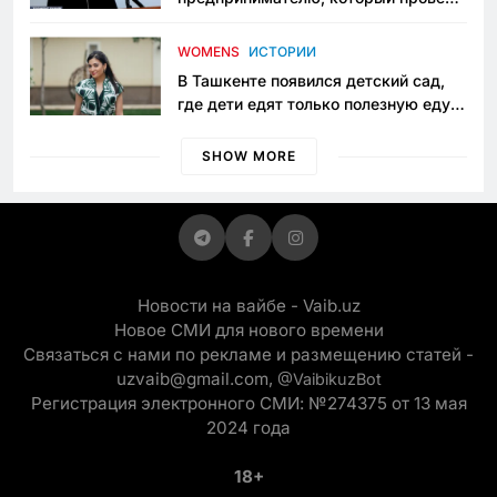
пять лет в тюрьме по незаконному
приговору
WOMENS
ИСТОРИИ
В Ташкенте появился детский сад,
где дети едят только полезную еду.
Его открыла мама, которая устала
просить «кашу без сахара»
SHOW MORE
Новости на вайбе - Vaib.uz
Новое СМИ для нового времени
Связаться с нами по рекламе и размещению статей -
uzvaib@gmail.com,
@VaibikuzBot
Регистрация электронного СМИ: №274375 от 13 мая
2024 года
18+