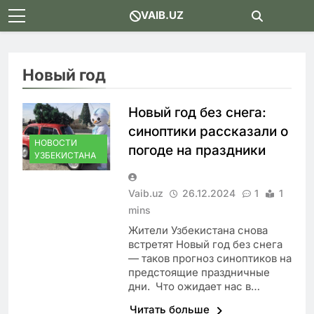
Skip
VAIB.UZ
to
content
Новый год
Новый год без снега:
синоптики рассказали о
НОВОСТИ
погоде на праздники
УЗБЕКИСТАНА
Vaib.uz
26.12.2024
1
1
mins
Жители Узбекистана снова
встретят Новый год без снега
— таков прогноз синоптиков на
предстоящие праздничные
дни. Что ожидает нас в…
Читать больше