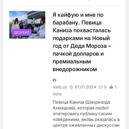
Я кайфую и мне по
барабану. Певица
Каниза похвасталась
ШОУБИЗ
подарками на Новый
год от Деда Мороза –
пачкой долларов и
премиальным
внедорожником
Vaib.uz
01.01.2024
0
1
mins
Певица Каниза (Шахризода
Ахмедова), которая любит
эпатировать публику своим
поведением, вновь оказалась в
центре оживленных дискуссии