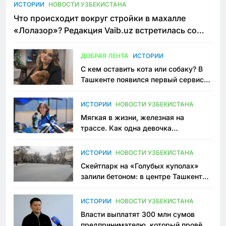
ИСТОРИИ
НОВОСТИ УЗБЕКИСТАНА
Что происходит вокруг стройки в махалле
«Лолазор»? Редакция Vaib.uz встретилась со
всеми сторонами конфликта
ДОБРАЯ ЛЕНТА
ИСТОРИИ
С кем оставить кота или собаку? В
Ташкенте появился первый сервис
зоонянь
ИСТОРИИ
НОВОСТИ УЗБЕКИСТАНА
Мягкая в жизни, железная на
трассе. Как одна девочка
переписывает автоспорт в
Узбекистане
ИСТОРИИ
НОВОСТИ УЗБЕКИСТАНА
Скейтпарк на «Голубых куполах»
залили бетоном: в центре Ташкента
исчезло ещё одно общественное
пространство
ИСТОРИИ
НОВОСТИ УЗБЕКИСТАНА
Власти выплатят 300 млн сумов
предпринимателю, который провёл