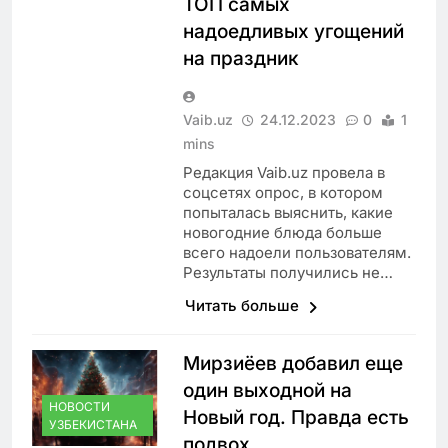
ТОП самых
надоедливых угощений
на праздник
Vaib.uz
24.12.2023
0
1
mins
Редакция Vaib.uz провела в
соцсетях опрос, в котором
попыталась выяснить, какие
новогодние блюда больше
всего надоели пользователям.
Результаты получились не…
Читать больше
Мирзиёев добавил еще
один выходной на
НОВОСТИ
Новый год. Правда есть
УЗБЕКИСТАНА
подвох