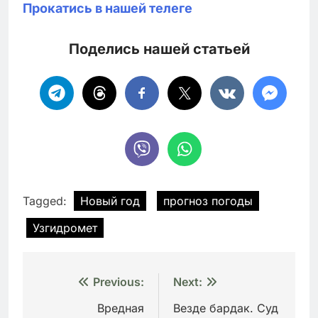
Прокатись в нашей телеге
Поделись нашей статьей
Tagged:
Новый год
прогноз погоды
Узгидромет
Навигация
Previous:
Next:
по
Вредная
Везде бардак. Суд