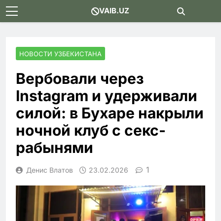
Skip
VAIB.UZ
to
content
НОВОСТИ УЗБЕКИСТАНА
Вербовали через
Instagram и удерживали
силой: в Бухаре накрыли
ночной клуб с секс-
рабынями
1
Денис Влатов
23.02.2026