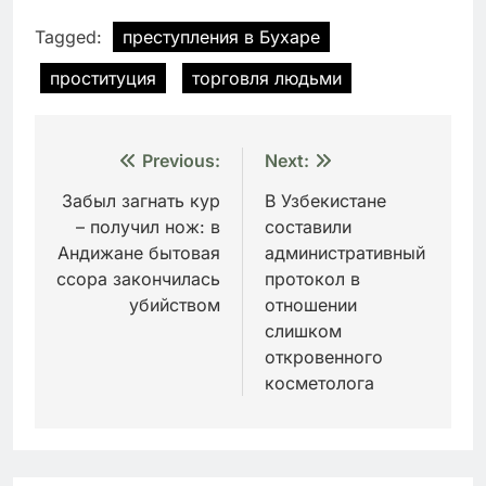
Tagged:
преступления в Бухаре
проституция
торговля людьми
Навигация
Previous:
Next:
по
Забыл загнать кур
В Узбекистане
– получил нож: в
составили
записям
Андижане бытовая
административный
ссора закончилась
протокол в
убийством
отношении
слишком
откровенного
косметолога