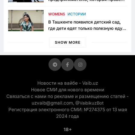
пять лет в тюрьме по незаконному
приговору
WOMENS
ИСТОРИИ
В Ташкенте появился детский сад,
где дети едят только полезную еду.
Его открыла мама, которая устала
просить «кашу без сахара»
SHOW MORE
Новости на вайбе - Vaib.uz
Новое СМИ для нового времени
Связаться с нами по рекламе и размещению статей -
uzvaib@gmail.com,
@VaibikuzBot
Регистрация электронного СМИ: №274375 от 13 мая
2024 года
18+