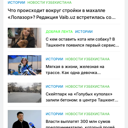
ИСТОРИИ
НОВОСТИ УЗБЕКИСТАНА
Что происходит вокруг стройки в махалле
«Лолазор»? Редакция Vaib.uz встретилась со
всеми сторонами конфликта
ДОБРАЯ ЛЕНТА
ИСТОРИИ
С кем оставить кота или собаку? В
Ташкенте появился первый сервис
зоонянь
ИСТОРИИ
НОВОСТИ УЗБЕКИСТАНА
Мягкая в жизни, железная на
трассе. Как одна девочка
переписывает автоспорт в
Узбекистане
ИСТОРИИ
НОВОСТИ УЗБЕКИСТАНА
Скейтпарк на «Голубых куполах»
залили бетоном: в центре Ташкента
исчезло ещё одно общественное
пространство
ИСТОРИИ
НОВОСТИ УЗБЕКИСТАНА
Власти выплатят 300 млн сумов
предпринимателю, который провёл