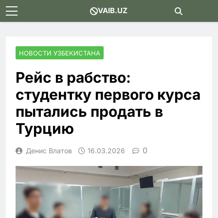
Skip
VAIB.UZ
to
content
НОВОСТИ УЗБЕКИСТАНА
Рейс в рабство:
студентку первого курса
пытались продать в
Турцию
0
Денис Влатов
16.03.2026