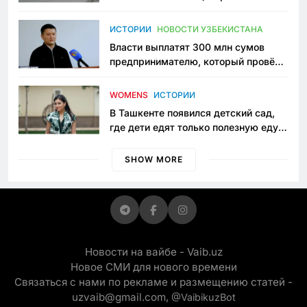
исчезло ещё одно общественное
пространство
ИСТОРИИ
НОВОСТИ УЗБЕКИСТАНА
Власти выплатят 300 млн сумов
предпринимателю, который провёл
пять лет в тюрьме по незаконному
приговору
WOMENS
ИСТОРИИ
В Ташкенте появился детский сад,
где дети едят только полезную еду.
Его открыла мама, которая устала
просить «кашу без сахара»
SHOW MORE
Новости на вайбе - Vaib.uz
Новое СМИ для нового времени
Связаться с нами по рекламе и размещению статей -
uzvaib@gmail.com,
@VaibikuzBot