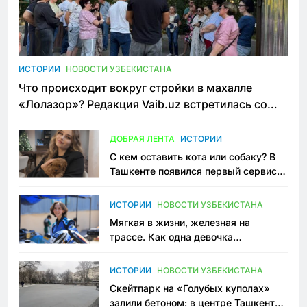
ИСТОРИИ
НОВОСТИ УЗБЕКИСТАНА
Что происходит вокруг стройки в махалле
«Лолазор»? Редакция Vaib.uz встретилась со
всеми сторонами конфликта
ДОБРАЯ ЛЕНТА
ИСТОРИИ
С кем оставить кота или собаку? В
Ташкенте появился первый сервис
зоонянь
ИСТОРИИ
НОВОСТИ УЗБЕКИСТАНА
Мягкая в жизни, железная на
трассе. Как одна девочка
переписывает автоспорт в
Узбекистане
ИСТОРИИ
НОВОСТИ УЗБЕКИСТАНА
Скейтпарк на «Голубых куполах»
залили бетоном: в центре Ташкента