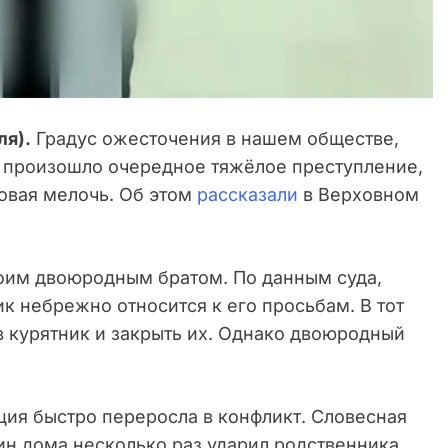
ля).
Градус ожесточения в нашем обществе,
 произошло очередное тяжёлое преступление,
товая мелочь. Об этом
рассказали
в Верховном
оим двоюродным братом. По данным суда,
ик небрежно относится к его просьбам. В тот
 в курятник и закрыть их. Однако двоюродный
ция быстро переросла в конфликт. Словесная
ин дома несколько раз ударил родственника