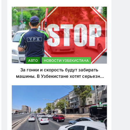
врезался в дерево
АВТО
НОВОСТИ УЗБЕКИСТАНА
За гонки и скорость будут забирать
машины. В Узбекистане хотят серьезно
ужесточить наказания для лихачей