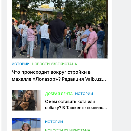
ИСТОРИИ
НОВОСТИ УЗБЕКИСТАНА
Что происходит вокруг стройки в
махалле «Лолазор»? Редакция Vaib.uz
встретилась со всеми сторонами
конфликта
ДОБРАЯ ЛЕНТА
ИСТОРИИ
С кем оставить кота или
собаку? В Ташкенте появился
первый сервис зоонянь
ИСТОРИИ
НОВОСТИ УЗБЕКИСТАНА