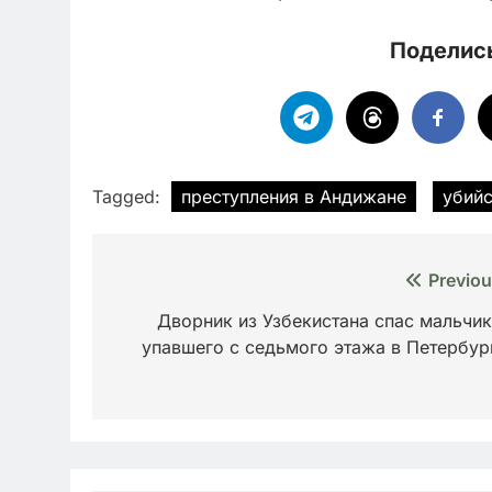
Поделись
Tagged:
преступления в Андижане
убийс
Навигация
Previou
по
Дворник из Узбекистана спас мальчик
упавшего с седьмого этажа в Петербур
записям