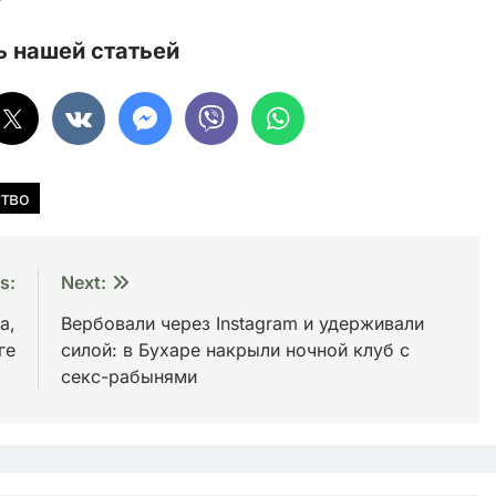
 нашей статьей
тво
s:
Next:
а,
Вербовали через Instagram и удерживали
ге
силой: в Бухаре накрыли ночной клуб с
секс-рабынями