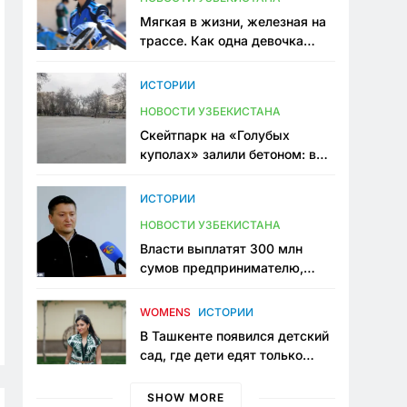
Мягкая в жизни, железная на
трассе. Как одна девочка
переписывает автоспорт в
Узбекистане
ИСТОРИИ
НОВОСТИ УЗБЕКИСТАНА
Скейтпарк на «Голубых
куполах» залили бетоном: в
центре Ташкента исчезло ещё
одно общественное
ИСТОРИИ
пространство
НОВОСТИ УЗБЕКИСТАНА
Власти выплатят 300 млн
сумов предпринимателю,
который провёл пять лет в
тюрьме по незаконному
WOMENS
ИСТОРИИ
приговору
В Ташкенте появился детский
сад, где дети едят только
полезную еду. Его открыла
мама, которая устала просить
SHOW MORE