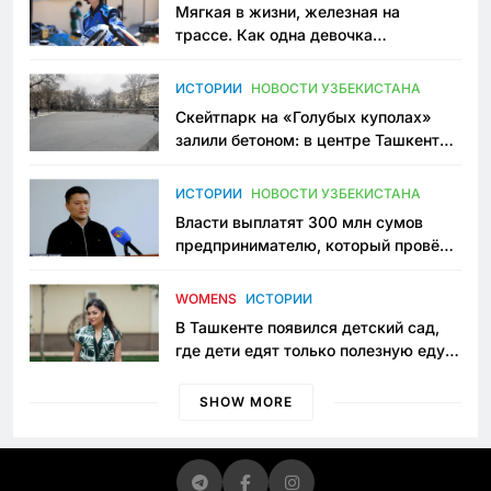
Мягкая в жизни, железная на
трассе. Как одна девочка
переписывает автоспорт в
Узбекистане
ИСТОРИИ
НОВОСТИ УЗБЕКИСТАНА
Скейтпарк на «Голубых куполах»
залили бетоном: в центре Ташкента
исчезло ещё одно общественное
пространство
ИСТОРИИ
НОВОСТИ УЗБЕКИСТАНА
Власти выплатят 300 млн сумов
предпринимателю, который провёл
пять лет в тюрьме по незаконному
приговору
WOMENS
ИСТОРИИ
В Ташкенте появился детский сад,
где дети едят только полезную еду.
Его открыла мама, которая устала
просить «кашу без сахара»
SHOW MORE