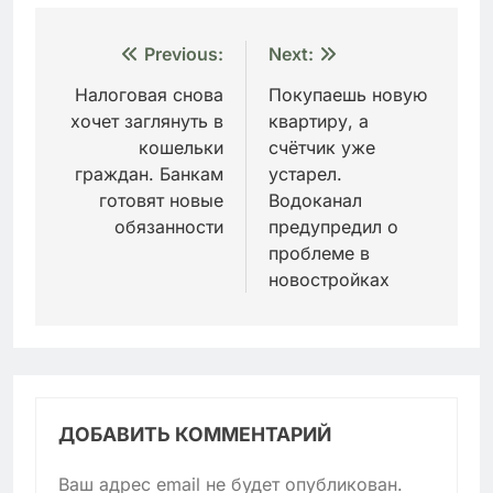
Навигация
Previous:
Next:
по
Налоговая снова
Покупаешь новую
хочет заглянуть в
квартиру, а
записям
кошельки
счётчик уже
граждан. Банкам
устарел.
готовят новые
Водоканал
обязанности
предупредил о
проблеме в
новостройках
ДОБАВИТЬ КОММЕНТАРИЙ
Ваш адрес email не будет опубликован.