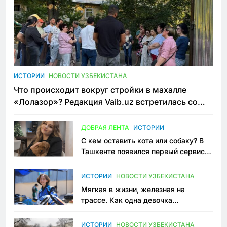
ИСТОРИИ
НОВОСТИ УЗБЕКИСТАНА
Что происходит вокруг стройки в махалле
«Лолазор»? Редакция Vaib.uz встретилась со
всеми сторонами конфликта
ДОБРАЯ ЛЕНТА
ИСТОРИИ
С кем оставить кота или собаку? В
Ташкенте появился первый сервис
зоонянь
ИСТОРИИ
НОВОСТИ УЗБЕКИСТАНА
Мягкая в жизни, железная на
трассе. Как одна девочка
переписывает автоспорт в
Узбекистане
ИСТОРИИ
НОВОСТИ УЗБЕКИСТАНА