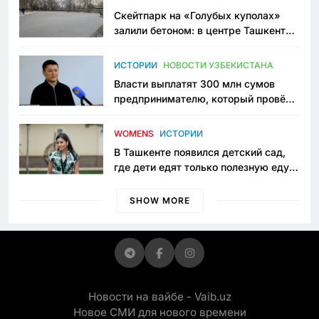
Скейтпарк на «Голубых куполах»
залили бетоном: в центре Ташкента
исчезло ещё одно общественное
пространство
ИСТОРИИ
НОВОСТИ УЗБЕКИСТАНА
Власти выплатят 300 млн сумов
предпринимателю, который провёл
пять лет в тюрьме по незаконному
приговору
WOMENS
ИСТОРИИ
В Ташкенте появился детский сад,
где дети едят только полезную еду.
Его открыла мама, которая устала
просить «кашу без сахара»
SHOW MORE
Новости на вайбе - Vaib.uz
Новое СМИ для нового времени