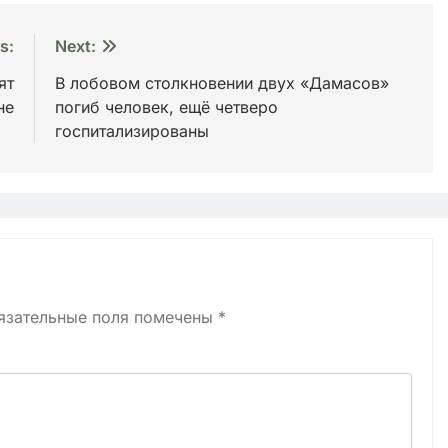
s:
Next:
ят
В лобовом столкновении двух «Дамасов»
не
погиб человек, ещё четверо
госпитализированы
язательные поля помечены
*