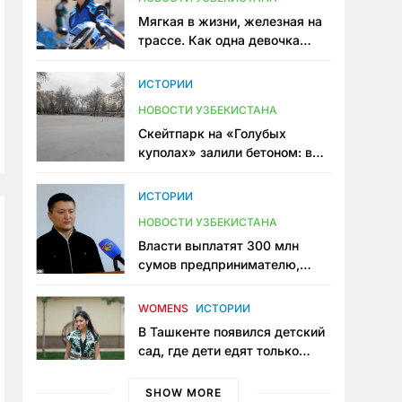
Мягкая в жизни, железная на
трассе. Как одна девочка
переписывает автоспорт в
Узбекистане
ИСТОРИИ
НОВОСТИ УЗБЕКИСТАНА
Скейтпарк на «Голубых
куполах» залили бетоном: в
центре Ташкента исчезло ещё
одно общественное
ИСТОРИИ
пространство
НОВОСТИ УЗБЕКИСТАНА
Власти выплатят 300 млн
сумов предпринимателю,
который провёл пять лет в
тюрьме по незаконному
WOMENS
ИСТОРИИ
приговору
В Ташкенте появился детский
сад, где дети едят только
полезную еду. Его открыла
мама, которая устала просить
SHOW MORE