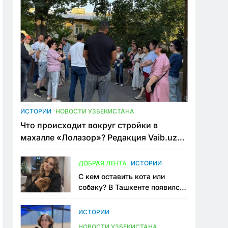
ИСТОРИИ
НОВОСТИ УЗБЕКИСТАНА
Что происходит вокруг стройки в
махалле «Лолазор»? Редакция Vaib.uz
встретилась со всеми сторонами
конфликта
ДОБРАЯ ЛЕНТА
ИСТОРИИ
С кем оставить кота или
собаку? В Ташкенте появился
первый сервис зоонянь
ИСТОРИИ
НОВОСТИ УЗБЕКИСТАНА