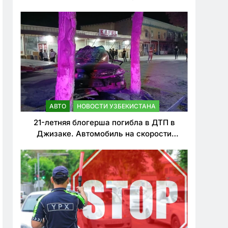
о резком ужесточении наказаний для
нарушителей ПДД
АВТО
НОВОСТИ УЗБЕКИСТАНА
21-летняя блогерша погибла в ДТП в
Джизаке. Автомобиль на скорости
врезался в дерево