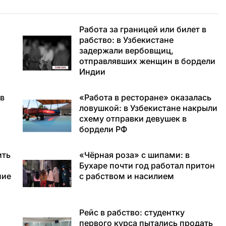
Работа за границей или билет в
рабство: в Узбекистане
задержали вербовщиц,
отправлявших женщин в бордели
Индии
 в
«Работа в ресторане» оказалась
ловушкой: в Узбекистане накрыли
схему отправки девушек в
бордели РФ
ить
«Чёрная роза» с шипами: в
Бухаре почти год работал притон
ние
с рабством и насилием
Рейс в рабство: студентку
первого курса пытались продать