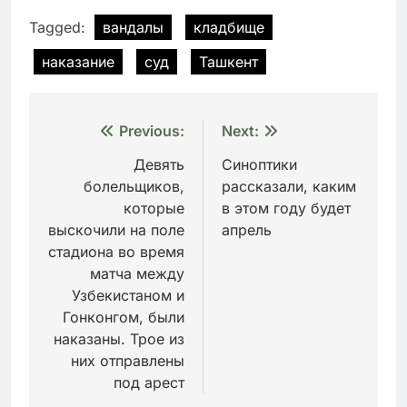
Tagged:
вандалы
кладбище
наказание
суд
Ташкент
Навигация
Previous:
Next:
по
Девять
Синоптики
болельщиков,
рассказали, каким
записям
которые
в этом году будет
выскочили на поле
апрель
стадиона во время
матча между
Узбекистаном и
Гонконгом, были
наказаны. Трое из
них отправлены
под арест