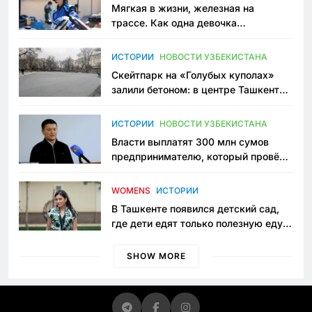
Мягкая в жизни, железная на
трассе. Как одна девочка
переписывает автоспорт в
Узбекистане
ИСТОРИИ
НОВОСТИ УЗБЕКИСТАНА
Скейтпарк на «Голубых куполах»
залили бетоном: в центре Ташкента
исчезло ещё одно общественное
пространство
ИСТОРИИ
НОВОСТИ УЗБЕКИСТАНА
Власти выплатят 300 млн сумов
предпринимателю, который провёл
пять лет в тюрьме по незаконному
приговору
WOMENS
ИСТОРИИ
В Ташкенте появился детский сад,
где дети едят только полезную еду.
Его открыла мама, которая устала
просить «кашу без сахара»
SHOW MORE