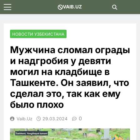
Skip
VAIB.UZ
to
content
НОВОСТИ УЗБЕКИСТАНА
Мужчина сломал ограды
и надгробия у девяти
могил на кладбище в
Ташкенте. Он заявил, что
сделал это, так как ему
было плохо
0
Vaib.uz
29.03.2024