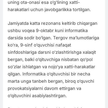
uning ota-onasi esa o‘g‘lining xatti-
harakatlari uchun javobgarlikka tortilgan.
Jamiyatda katta rezonans keltirib chiqargan
ushbu voqea 9-oktabr kuni informatika
darsida sodir bo‘lgan. Tergov ma’lumotlariga
ko‘ra, 9-sinf o‘quvchisi nafaqat
sinfdoshlariga darsni o‘zlashtirishga xalaqit
bergan, balki o‘qituvchiga nisbatan qo‘pol
so‘zlar ishlatgan va nojo‘ya xatti-harakatlar
qilgan. Informatika o‘qituvchisi bir necha
marta unga tanbeh bergan, biroq o‘quvchi
provokatsiyalarni davom ettirgan va
o‘qituvchini asabiylashtirgan.