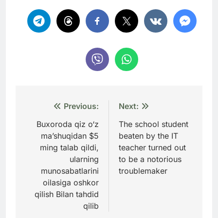
Навигация
Previous:
Next:
по
Buxoroda qiz o‘z
The school student
ma’shuqidan $5
beaten by the IT
записям
ming talab qildi,
teacher turned out
ularning
to be a notorious
munosabatlarini
troublemaker
oilasiga oshkor
qilish Bilan tahdid
qilib