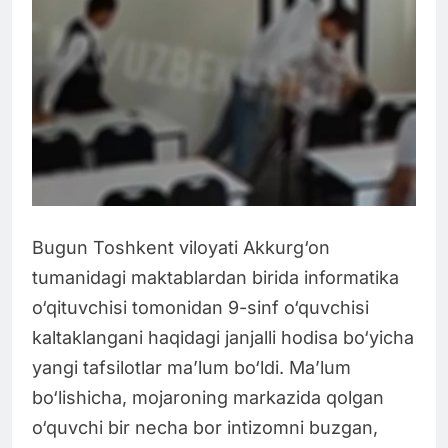
Bugun Toshkent viloyati Akkurg‘on
tumanidagi maktablardan birida informatika
o‘qituvchisi tomonidan 9-sinf o‘quvchisi
kaltaklangani haqidagi janjalli hodisa bo‘yicha
yangi tafsilotlar ma’lum bo‘ldi. Ma’lum
bo‘lishicha, mojaroning markazida qolgan
o‘quvchi bir necha bor intizomni buzgan,