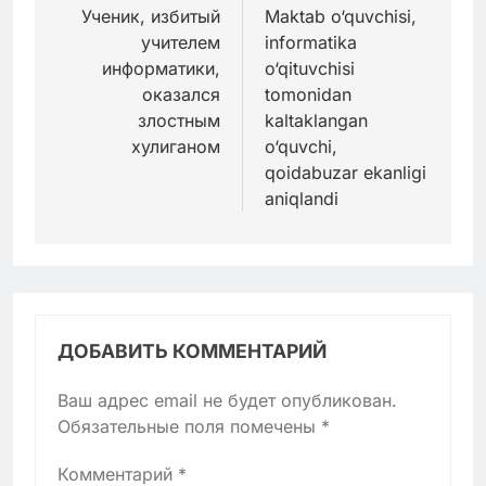
по
Ученик, избитый
Maktab o‘quvchisi,
учителем
informatika
записям
информатики,
o‘qituvchisi
оказался
tomonidan
злостным
kaltaklangan
хулиганом
o‘quvchi,
qoidabuzar ekanligi
aniqlandi
ДОБАВИТЬ КОММЕНТАРИЙ
Ваш адрес email не будет опубликован.
Обязательные поля помечены
*
Комментарий
*