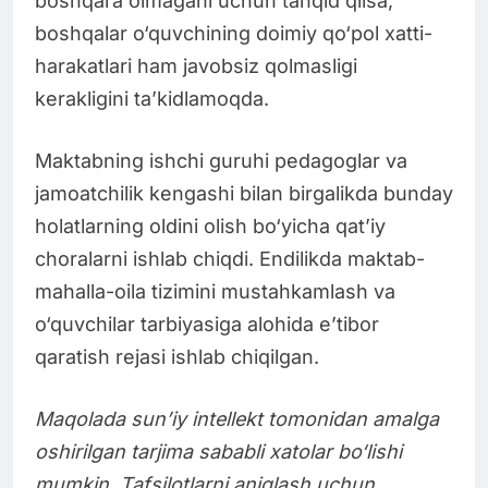
boshqara olmagani uchun tanqid qilsa,
boshqalar o‘quvchining doimiy qo‘pol xatti-
harakatlari ham javobsiz qolmasligi
kerakligini ta’kidlamoqda.
Maktabning ishchi guruhi pedagoglar va
jamoatchilik kengashi bilan birgalikda bunday
holatlarning oldini olish bo‘yicha qat’iy
choralarni ishlab chiqdi. Endilikda maktab-
mahalla-oila tizimini mustahkamlash va
o‘quvchilar tarbiyasiga alohida e’tibor
qaratish rejasi ishlab chiqilgan.
Maqolada sun’iy intellekt tomonidan amalga
oshirilgan tarjima sababli xatolar bo‘lishi
mumkin. Tafsilotlarni aniqlash uchun