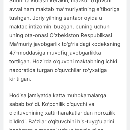
Shuni ta’kidlash kerakki, mazkur o‘quvchi
avval ham maktab ma’muriyatining e’tiboriga
tushgan. Joriy yilning sentabr oyida u
maktab intizomini buzgan, buning uchun
uning ota-onasi O‘zbekiston Respublikasi
Ma’muriy javobgarlik to‘g‘risidagi kodeksning
47-moddasiga muvofiq javobgarlikka
tortilgan. Hozirda o‘quvchi maktabning ichki
nazoratida turgan o‘quvchilar ro‘yxatiga
kiritilgan.
Hodisa jamiyatda katta muhokamalarga
sabab bo‘ldi. Ko‘pchilik o‘quvchi va
o‘qituvchining xatti-harakatlaridan norozilik
bildirdi. Ba’zilar o‘qituvchini his-tuyg‘ularini