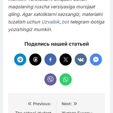
maqolaning ruscha versiyasiga murojaat
qiling. Agar xatoliklarni sezsangiz, materialni
tuzatish uchun
Uzvaibik_bot
telegram-botiga
yozishingiz mumkin.
Поделись нашей статьей
Навигация
Previous:
Next: