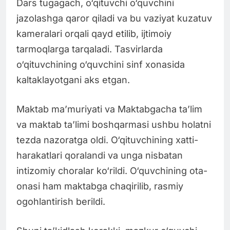
Dars tugagach, o‘qituvchi o‘quvchini
jazolashga qaror qiladi va bu vaziyat kuzatuv
kameralari orqali qayd etilib, ijtimoiy
tarmoqlarga tarqaladi. Tasvirlarda
o‘qituvchining o‘quvchini sinf xonasida
kaltaklayotgani aks etgan.
Maktab ma’muriyati va Maktabgacha ta’lim
va maktab ta’limi boshqarmasi ushbu holatni
tezda nazoratga oldi. O‘qituvchining xatti-
harakatlari qoralandi va unga nisbatan
intizomiy choralar ko‘rildi. O‘quvchining ota-
onasi ham maktabga chaqirilib, rasmiy
ogohlantirish berildi.