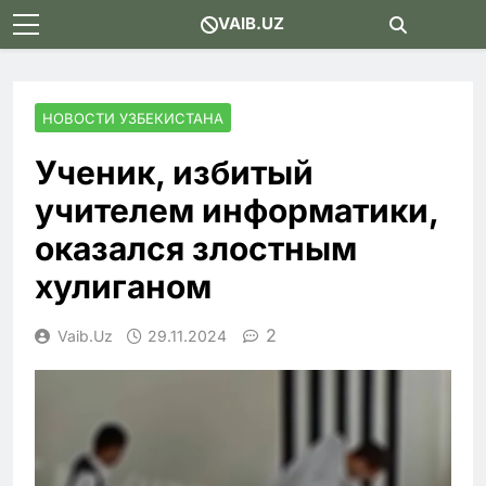
Skip
VAIB.UZ
to
content
НОВОСТИ УЗБЕКИСТАНА
Ученик, избитый
учителем информатики,
оказался злостным
хулиганом
2
Vaib.uz
29.11.2024