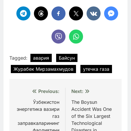
Tagged:
авария
Байсун
Журабек Мирзамахмудов
утечка газа
Навигация
Previous:
Next:
по
Ўзбекистон
The Boysun
энергетика вазири
Accident Was One
записям
газ
of the Six Largest
заправкаларининг
Technological
фаолиятини
Disasters in