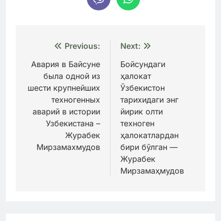
Навигация
Previous:
Next:
по
Авария в Байсуне
Бойсундаги
была одной из
ҳалокат
записям
шести крупнейших
Ўзбекистон
техногенных
тарихидаги энг
аварий в истории
йирик олти
Узбекистана –
техноген
Журабек
ҳалокатлардан
Мирзамахмудов
бири бўлган —
Журабек
Мирзамаҳмудов