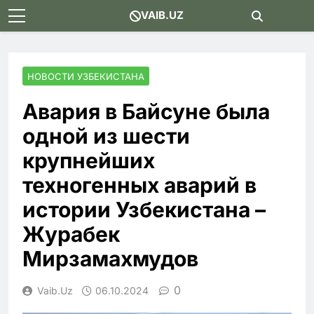
Skip
VAIB.UZ
to
content
НОВОСТИ УЗБЕКИСТАНА
Авария в Байсуне была
одной из шести
крупнейших
техногенных аварий в
истории Узбекистана –
Журабек
Мирзамахмудов
0
Vaib.uz
06.10.2024