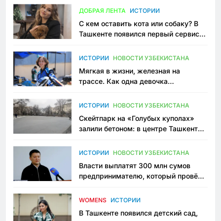
ДОБРАЯ ЛЕНТА
ИСТОРИИ
С кем оставить кота или собаку? В
Ташкенте появился первый сервис
зоонянь
ИСТОРИИ
НОВОСТИ УЗБЕКИСТАНА
Мягкая в жизни, железная на
трассе. Как одна девочка
переписывает автоспорт в
Узбекистане
ИСТОРИИ
НОВОСТИ УЗБЕКИСТАНА
Скейтпарк на «Голубых куполах»
залили бетоном: в центре Ташкента
исчезло ещё одно общественное
пространство
ИСТОРИИ
НОВОСТИ УЗБЕКИСТАНА
Власти выплатят 300 млн сумов
предпринимателю, который провёл
пять лет в тюрьме по незаконному
приговору
WOMENS
ИСТОРИИ
В Ташкенте появился детский сад,