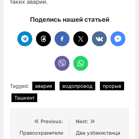
таких аварий.
Поделись нашей статьей
Tagged:
авария
водопровод
прорыв
Ташкент
Навигация
Previous:
Next:
по
Правоохранители
Два узбекистанца