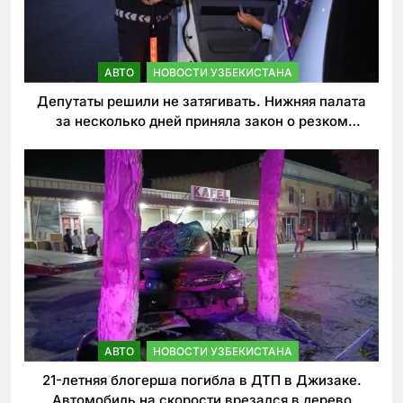
АВТО
НОВОСТИ УЗБЕКИСТАНА
Депутаты решили не затягивать. Нижняя палата
за несколько дней приняла закон о резком
ужесточении наказаний для нарушителей ПДД
АВТО
НОВОСТИ УЗБЕКИСТАНА
21-летняя блогерша погибла в ДТП в Джизаке.
Автомобиль на скорости врезался в дерево