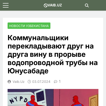
Skip
VAIB.UZ
to
content
НОВОСТИ УЗБЕКИСТАНА
Коммунальщики
перекладывают друг на
друга вину в прорыве
водопроводной трубы на
Юнусабаде
1
Vaib.uz
03.07.2024