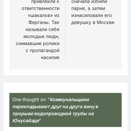
привлекли к
сначала избили
записям
ответственности
парня, а затем
«шакалов» из
изнасиловали его
Ферганы. Так
девушку в Москве
называли себя
молодые люди,
снимавшие ролики
с пропагандой
насилия
One thought on “
Коммунальщики
перекладывают друг на друга вину в
прорыве водопроводной трубы на
Юнусабаде
”